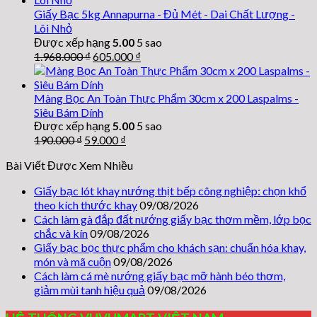
Giấy Bạc 5kg Annapurna - Đủ Mét - Dai Chất Lượng -
Lõi Nhỏ
Được xếp hạng
5.00
5 sao
Giá
Giá
1.968.000
₫
605.000
₫
gốc
hiện
là:
tại
1.968.000 ₫.
là:
Màng Bọc An Toàn Thực Phẩm 30cm x 200 Laspalms -
605.000 ₫.
Siêu Bám Dính
Được xếp hạng
5.00
5 sao
Giá
Giá
190.000
₫
59.000
₫
gốc
hiện
Bài Viết Được Xem Nhiều
là:
tại
190.000 ₫.
là:
Giấy bạc lót khay nướng thịt bếp công nghiệp: chọn khổ
59.000 ₫.
theo kích thước khay
09/08/2026
Cách làm gà đắp đất nướng giấy bạc thơm mềm, lớp bọc
chắc và kín
09/08/2026
Giấy bạc bọc thực phẩm cho khách sạn: chuẩn hóa khay,
món và mã cuộn
09/08/2026
Cách làm cá mè nướng giấy bạc mỡ hành béo thơm,
giảm mùi tanh hiệu quả
09/08/2026