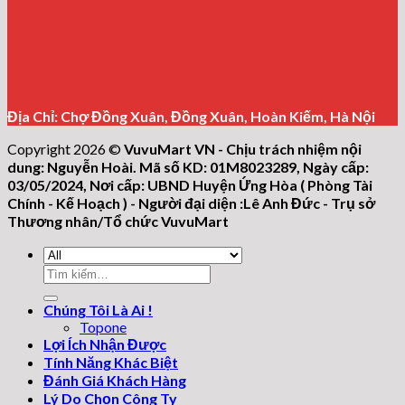
Địa Chỉ: Chợ Đồng Xuân, Đồng Xuân, Hoàn Kiếm, Hà Nội
Copyright 2026 ©
VuvuMart VN - Chịu trách nhiệm nội
dung: Nguyễn Hoài. Mã số KD: 01M8023289, Ngày cấp:
03/05/2024, Nơi cấp: UBND Huyện Ứng Hòa ( Phòng Tài
Chính - Kế Hoạch ) - Người đại diện :Lê Anh Đức - Trụ sở
Thương nhân/Tổ chức VuvuMart
Tìm
kiếm:
Chúng Tôi Là Ai !
Topone
Lợi Ích Nhận Được
Tính Năng Khác Biệt
Đánh Giá Khách Hàng
Lý Do Chọn Công Ty