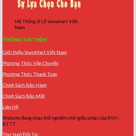
Hệ Thống Sỉ Lẻ Vuvumart Việt
Nam
THÔNG TIN THÊM
Giới thiệu VuvuMart Việt Nam
Phương Thức Vận Chuyển
Phương Thức Thanh Toán
Chính Sách Bảo Hành
Chính Sách Bảo Mật
Liên Hệ
Website đang chạy thử nghiệm chờ giấy phép của BVH -
BTTT
Thư Ngỏ Đối Tác