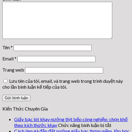
Tên
*
Email
*
Trang web
Lưu tên của tôi, email, và trang web trong trình duyệt này
cho lần bình luận kế tiếp của tôi.
Kiến Thức Chuyên Gia
Giấy bạc lót khay nướng thịt bếp công nghiệp: chọn khổ
ở
theo kích thước khay
Chức năng bình luận bị tắt
Giấy
Cách làm gà đắp đất nướng giấy bạc thơm mềm, lớp bọc