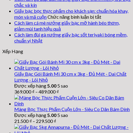
bạc
chắc và kín
lót
Giấy bạc bọc thực phẩm cho khách sạn: chuẩn hóa khay,
khay
ở
món và mã cuộn
Chức năng bình luận bị tắt
nướng
Giấy
Cách làm cá mè nướng giấy bạc mỡ hành béo thơm,
thịt
bạc
giảm mùi tanh hiệu quả
bếp
bọc
Cách làm đùi gà nướng giấy bạc sốt teriyaki bóng mềm,
công
thực
chuẩn vị Nhật
nghiệp:
phẩm
Xếp Hạng
chọn
cho
khổ
khách
theo
sạn:
kích
chuẩn
Giấy Bạc Gói Bánh Mì 30 cm x 3kg - Đủ Mét - Dai Chất
thước
hóa
Lượng - Lõi Nhỏ
khay
khay,
Được xếp hạng
5.00
5 sao
món
369.000
₫
–
489.000
₫
và
mã
cuộn
Màng Bọc Thực Phẩm Cuộn Lớn - Siêu Co Dãn Bám Dính
Được xếp hạng
5.00
5 sao
21.500
₫
–
229.500
₫