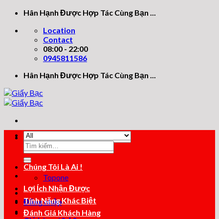
Skip
Hân Hạnh Được Hợp Tác Cùng Bạn ...
to
Location
content
Contact
08:00 - 22:00
0945811586
Hân Hạnh Được Hợp Tác Cùng Bạn ...
Tìm
Tìm
kiếm:
kiếm:
Chúng Tôi Là Ai !
Topone
Lợi Ích Nhận Được
Tính Năng Khác Biệt
Đăng nhập
Đánh Giá Khách Hàng