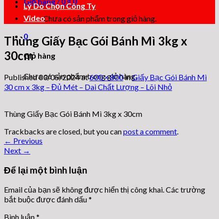
Giỏ hàng /
0
₫
0
Lý Do Chọn Công Ty
Video
Chưa có sản phẩm trong giỏ hàng.
0
Thùng Giấy Bạc Gói Bánh Mì 3kg x
30cm
Giỏ hàng
Chưa có sản phẩm trong giỏ hàng.
Published
03/05/2024
at
600 × 800
in
Giấy Bạc Gói Bánh Mì
30 cm x 3kg – Đủ Mét – Dai Chất Lượng – Lõi Nhỏ
Thùng Giấy Bạc Gói Bánh Mì 3kg x 30cm
Trackbacks are closed, but you can
post a comment
.
←
Previous
Next
→
Để lại một bình luận
Email của bạn sẽ không được hiển thị công khai.
Các trường
bắt buộc được đánh dấu
*
Bình luận
*