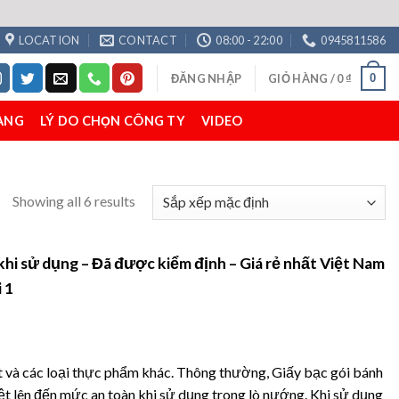
LOCATION
CONTACT
08:00 - 22:00
0945811586
0
ĐĂNG NHẬP
GIỎ HÀNG /
0
₫
ÀNG
LÝ DO CHỌN CÔNG TY
VIDEO
Showing all 6 results
khi sử dụng – Đã được kiểm định – Giá rẻ nhất Việt Nam
 1
ịt và các loại thực phẩm khác. Thông thường, Giấy bạc gói bánh
iệt lên đến mức an toàn khi sử dụng trong lò nướng. Khi sử dụng