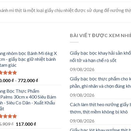
ánh mì thịt là một loại giấy chịu nhiệt được sử dụng để nướng thị
BÀI VIẾT ĐƯỢC XEM NH
Giấy bạc bọc khay hải sản kh
ng nhôm bọc Bánh Mì 6kg X
m - giấy bạc giữ nhiệt bánh
nối tờ và hạn chế rò sốt
tam giác
09/08/2026
Giấy bạc bọc thực phẩm cho kh
ợc xếp
0.000
₫
–
772.000
₫
ng
5.00
phần, ghi nhãn và chọn đúng k
sao
ng Bọc Thực Phẩm
09/08/2026
sPalms 30cm x 400 Siêu Bám
h - Siêu Co Dãn - Xuất Khẩu
Cách làm thịt heo nướng giấy 
ật
thơm, thịt mềm không bị khô
09/08/2026
ợc xếp
Giá
Giá
5.909
₫
117.000
₫
ng
5.00
gốc
hiện
Giấy bạc lót khay nướng thịt 