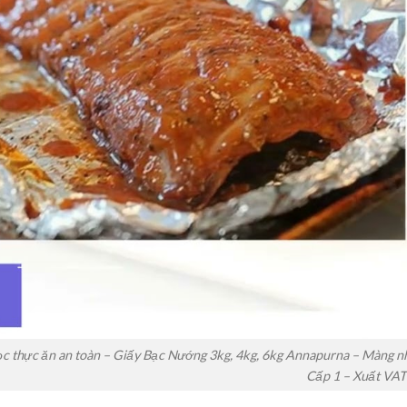
 thực ăn an toàn – Giấy Bạc Nướng 3kg, 4kg, 6kg Annapurna – Màng nhôm 
Cấp 1 – Xuất VAT