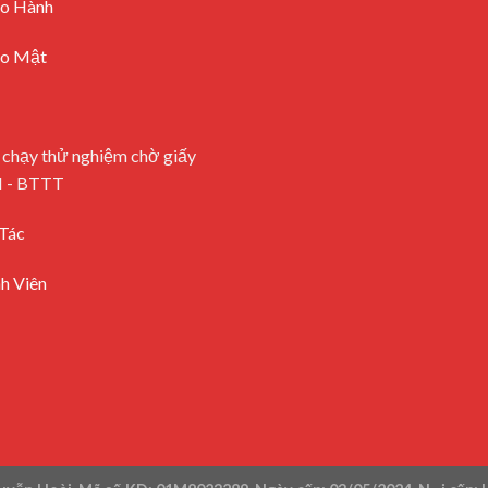
ảo Hành
ảo Mật
 chạy thử nghiệm chờ giấy
H - BTTT
Tác
h Viên