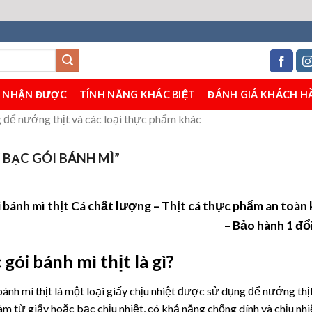
H NHẬN ĐƯỢC
TÍNH NĂNG KHÁC BIỆT
ĐÁNH GIÁ KHÁCH H
g để nướng thịt và các loại thực phẩm khác
BẠC GÓI BÁNH MÌ”
i bánh mì thịt Cá chất lượng – Thịt cá thực phẩm an toàn 
– Bảo hành 1 đổi
 gói bánh mì thịt là gì?
bánh mì thịt là một loại giấy chịu nhiệt được sử dụng để nướng th
àm từ giấy hoặc bạc chịu nhiệt, có khả năng chống dính và chịu nh