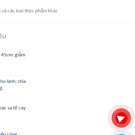
t và các loại thực phẩm khác
IỀU
ổ 45cm: giảm
o lạnh: chia
hổ
bạc sa tế cay
bếp công