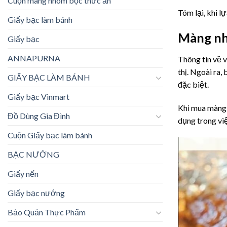
Cuộn màng nhôm bọc thức ăn
Tóm lại, khi l
Giấy bạc làm bánh
Màng nh
Giấy bạc
ANNAPURNA
Thông tin về v
thị. Ngoài ra
GIẤY BẠC LÀM BÁNH
đặc biệt.
Giấy bạc Vinmart
Khi mua màng 
Đồ Dùng Gia Đình
dụng trong việ
Cuộn Giấy bạc làm bánh
BẠC NƯỚNG
Giấy nến
Giấy bạc nướng
Bảo Quản Thực Phẩm