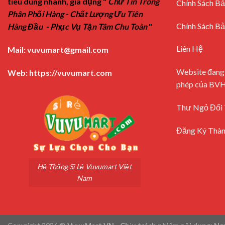
tiêu dùng nhanh, gia dụng "
Chữ Tín Trong
Chính Sách B
Phân Phối Hàng - Chất Lượng Ưu Tiên
Chính Sách B
Hàng Đầu - Phục Vụ Tận Tâm Chu Toàn
"
Liên Hệ
Mail:
vuvumart@gmail.com
Website đang
Web:
https://vuvumart.com
phép của BV
Thư Ngỏ Đối 
Đăng Ký Thàn
Hệ Thống Sỉ Lẻ Vuvumart Việt
Nam