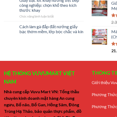
Giấy bạc lót khay nướng thịt bếp
5 
Gi
lạnh:
chế
công nghiệp: chọn khổ theo kích
Mét
chia
rò
thước khay
phần,
sốt
ở
Chức năng bình luận bị tắt
ghi
Giấy
nhãn
Đư
2.
bạc
hạ
và
Cách làm gà đắp đất nướng giấy
lót
5 
chọn
bạc thơm mềm, lớp bọc chắc và kín
Mà
khay
đúng
(C
nướng
khổ
thịt
bếp
Đư
21
công
hạ
nghiệp:
5 
chọn
khổ
theo
THÔNG TI
HỆ THỐNG VUVUMART VIỆT
kích
thước
NAM
Giới thiệu V
khay
Nhà cung cấp Vuvu Mart VN: Tổng thầu
Phương Thức
chuyên kinh doanh mặt hàng An cung
ngưu, Bổ não, Bổ Gan, Hồng Sâm, Đông
Phương Thức
Trùng Hạ Thảo, bảo quản thực phẩm, đồ