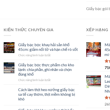
Giấy bạc gói b
KIẾN THỨC CHUYÊN GIA
XẾP HẠNG
Giấy bạc bọc khay hải sản khổ
Mà
45cm: giảm nối tờ và hạn chế rò sốt
45c
mì 
ở
Chức năng bình luận bị tắt
Giấy
bạc
Giấy bạc bọc thực phẩm cho kho
Đư
71
bọc
lạnh: chia phần, ghi nhãn và chọn
hạ
khay
đúng khổ
5 
Mà
hải
ở
Chức năng bình luận bị tắt
sản
La
Giấy
khổ
Dín
bạc
45cm:
Cách làm thịt heo nướng giấy bạc
Nh
bọc
giảm
sa tế cay thơm, thịt mềm không bị
thực
nối
khô
phẩm
tờ
Đư
26
cho
và
hạ
kho
hạn