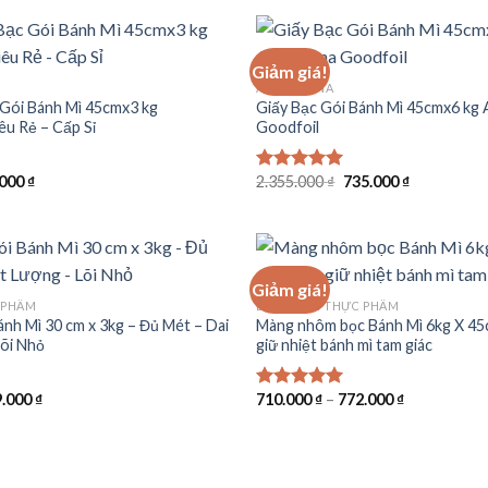
Giảm giá!
ANNAPURNA
Gói Bánh Mì 45cmx3 kg
Giấy Bạc Gói Bánh Mì 45cmx6 kg
êu Rẻ – Cấp Sỉ
Goodfoil
Giá
Giá
Giá
.000
₫
2.355.000
₫
735.000
₫
Được xếp
hiện
gốc
hiện
hạng
5.00
tại
là:
tại
5 sao
000 ₫.
là:
2.355.000 ₫.
là:
398.000 ₫.
735.000 ₫.
Giảm giá!
 PHẨM
BẢO QUẢN THỰC PHẨM
ánh Mì 30 cm x 3kg – Đủ Mét – Dai
Màng nhôm bọc Bánh Mì 6kg X 45c
õi Nhỏ
giữ nhiệt bánh mì tam giác
9.000
₫
710.000
₫
–
772.000
₫
Được xếp
hạng
5.00
5 sao