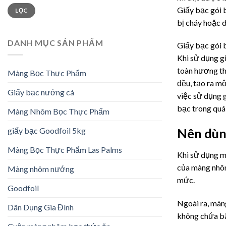
Giá
Giá
Giấy bạc gói 
LỌC
tối
tối
thiểu
đa
bị cháy hoặc d
DANH MỤC SẢN PHẨM
Giấy bạc gói 
Khi sử dụng g
toàn hương th
Màng Bọc Thực Phẩm
đều, tạo ra mộ
Giấy bạc nướng cá
việc sử dụng 
bạc trong quá
Màng Nhôm Bọc Thực Phẩm
Nên dùn
giấy bạc Goodfoil 5kg
Màng Bọc Thực Phẩm Las Palms
Khi sử dụng m
của màng nhôm
Màng nhôm nướng
mức.
Goodfoil
Ngoài ra, màn
Dân Dụng Gia Đình
không chứa bấ