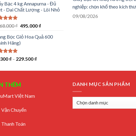
sao
ấy Bạc 4 kg Annapurna - Đủ
là:
tại
nghiệp: chọn khổ theo kích th
 - Dai Chất Lượng - Lõi Nhỏ
265.909 ₫.
là:
09/08/2026
117.000 ₫.
ợc xếp
Giá
Giá
368.000
₫
495.000
₫
ng
5.00
gốc
hiện
sao
ng Bọc Giỏ Hoa Quả 600
là:
tại
hính Hãng)
2.368.000 ₫.
là:
495.000 ₫.
ợc xếp
.300
₫
–
229.500
₫
ng
5.00
sao
N THÊM
DANH MỤC SẢN PHẨM
uvuMart Việt Nam
 Vận Chuyển
 Thanh Toán