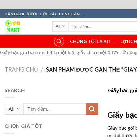
Skip
HÂN HẠNH ĐƯỢC HỢP TÁC CÙNG BẠN ...
to
Tìm
content
kiếm:
CHÚNG TÔI LÀ AI !
LỢI ÍC
Giấy bạc gói bánh mì thịt là một loại giấy chịu nhiệt được sử dụn
TRANG CHỦ
/
SẢN PHẨM ĐƯỢC GẮN THẺ “GIẤY 
SEARCH
Giấy bạc gó
Tìm
Giấy bạc
kiếm:
CHỌN GIÁ TỐT
Giấy bạc gói 
mì thịt được l