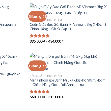
Giảm giá!
BẢO QUẢN THỰC PHẨM
 Annapurna
Cuộn Giấy Bạc Gói Bánh Mì Vinmart 3kg X 45cm (
Chính Hãng – Giá Sỉ Cấp 1)
395.000
₫
–
434.000
₫
Được xếp
hạng
5.00
5 sao
Giảm giá!
m – giấy bạc
BẢO QUẢN THỰC PHẨM
Màng nhôm gói Bánh Mì 5kg 6kg khổ 30cm, 45cm
– Chính Hãng Goodfoil Annapurna
568.000
₫
–
615.000
₫
Được xếp
hạng
5.00
5 sao