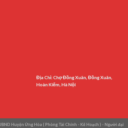
Địa Chỉ: Chợ Đồng Xuân, Đồng Xuân,
Hoàn Kiếm, Hà Nội
UBND Huyện Ứng Hòa ( Phòng Tài Chính - Kế Hoạch ) - Người đại