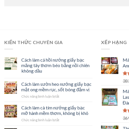
KIẾN THỨC CHUYÊN GIA
XẾP HẠNG
Cách làm cá hồi nướng giấy bạc
Mà
măng tây thơm béo bằng nồi chiên
Ann
không dầu
Đư
38
Cách làm sườn heo nướng giấy bạc
hạ
mật ong mềm rục, sốt bóng đậm vị
5 
Mà
ở
Las
Chức năng bình luận bị tắt
Cách
Đàn
làm
Cách làm cà tím nướng giấy bạc
sườn
mỡ hành mềm thơm, không bị khô
heo
Đư
36
ở
Chức năng bình luận bị tắt
nướng
hạ
Cách
giấy
5 
Th