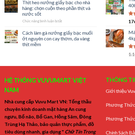
làm
Thịt heo nướng giấy bạc cho nhà
bạc
400
cà
mật
hàng: chọn cuộn theo phần thịt và
tím
ong
nước sốt
nướng
mềm
Đư
17
ở
Chức năng bình luận bị tắt
giấy
rục,
hạ
Thịt
bạc
sốt
5 
heo
mỡ
Mà
Cách làm gà nướng giấy bạc muối
bóng
nướng
hành
đậm
4k
ớt nguyên con cay thơm, da vàng
giấy
mềm
vị
thịt mềm
bạc
thơm,
cho
không
Đư
1.
nhà
bị
hạ
hàng:
khô
5 
chọn
cuộn
theo
THÔNG TI
HỆ THỐNG VUVUMART VIỆT
phần
thịt
NAM
Giới thiệu V
và
nước
Nhà cung cấp Vuvu Mart VN: Tổng thầu
sốt
Phương Thức
chuyên kinh doanh mặt hàng An cung
ngưu, Bổ não, Bổ Gan, Hồng Sâm, Đông
Phương Thức
Trùng Hạ Thảo, bảo quản thực phẩm, đồ
tiêu dùng nhanh, gia dụng "
Chữ Tín Trong
Chính Sách B