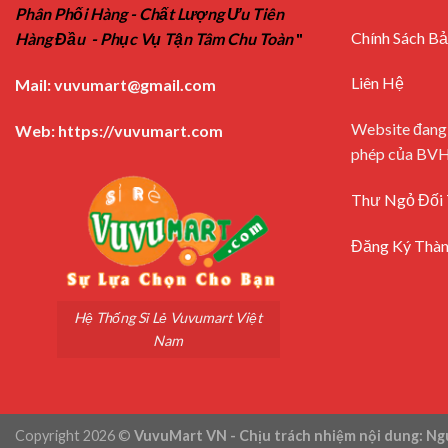
Phân Phối Hàng - Chất Lượng Ưu Tiên
Chính Sách B
Hàng Đầu - Phục Vụ Tận Tâm Chu Toàn
"
Liên Hệ
Mail:
vuvumart@gmail.com
Website đang
Web:
https://vuvumart.com
phép của BV
Thư Ngỏ Đối 
Đăng Ký Thàn
Hệ Thống Sỉ Lẻ Vuvumart Việt
Nam
Copyright 2026 ©
VuvuMart VN - Chịu trách nhiệm nội dung: Ngu