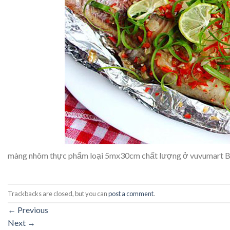
màng nhôm thực phẩm loại 5mx30cm chất lượng ở vuvumart B
Trackbacks are closed, but you can
post a comment
.
←
Previous
Next
→