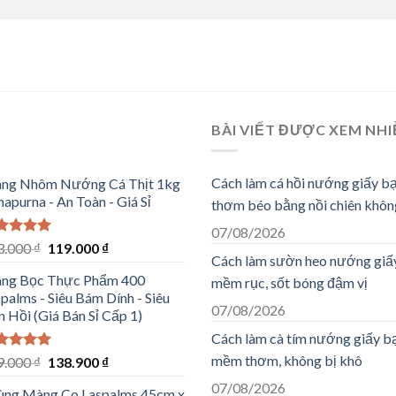
BÀI VIẾT ĐƯỢC XEM NH
Cách làm cá hồi nướng giấy b
ng Nhôm Nướng Cá Thịt 1kg
apurna - An Toàn - Giá Sỉ
thơm béo bằng nồi chiên khôn
07/08/2026
ợc xếp
Giá
Giá
3.000
₫
119.000
₫
Cách làm sườn heo nướng giấ
ng
5.00
gốc
hiện
sao
ng Bọc Thực Phẩm 400
mềm rục, sốt bóng đậm vị
là:
tại
palms - Siêu Bám Dính - Siêu
383.000 ₫.
là:
07/08/2026
 Hồi (Giá Bán Sỉ Cấp 1)
119.000 ₫.
Cách làm cà tím nướng giấy b
mềm thơm, không bị khô
ợc xếp
Giá
Giá
9.000
₫
138.900
₫
ng
5.00
gốc
hiện
07/08/2026
sao
ùng Màng Co Laspalms 45cm x