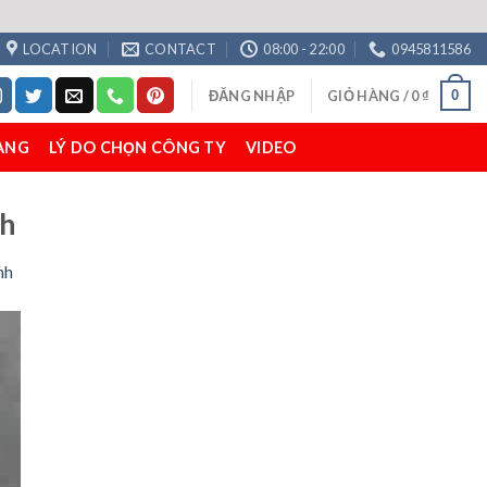
LOCATION
CONTACT
08:00 - 22:00
0945811586
0
ĐĂNG NHẬP
GIỎ HÀNG /
0
₫
ÀNG
LÝ DO CHỌN CÔNG TY
VIDEO
nh
nh