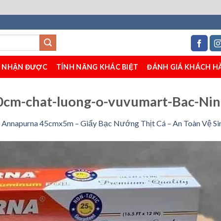
H NHẬN ĐƯỢC
TÍNH NĂNG KHÁC BIỆT
ĐÁNH GIÁ KHÁCH H
cm-chat-luong-o-vuvumart-Bac-Ni
nnapurna 45cmx5m – Giấy Bạc Nướng Thịt Cá – An Toàn Vệ Si