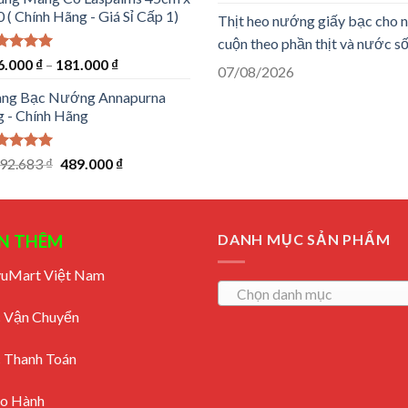
là:
tại
 ( Chính Hãng - Giá Sỉ Cấp 1)
Thịt heo nướng giấy bạc cho n
369.000 ₫.
là:
138.900 ₫.
cuộn theo phần thịt và nước s
ợc xếp
6.000
₫
–
181.000
₫
07/08/2026
ng
5.00
sao
ng Bạc Nướng Annapurna
g - Chính Hãng
ợc xếp
Giá
Giá
192.683
₫
489.000
₫
ng
5.00
gốc
hiện
sao
là:
tại
1.192.683 ₫.
là:
N THÊM
489.000 ₫.
DANH MỤC SẢN PHẨM
uvuMart Việt Nam
Chọn danh mục
 Vận Chuyển
 Thanh Toán
ảo Hành