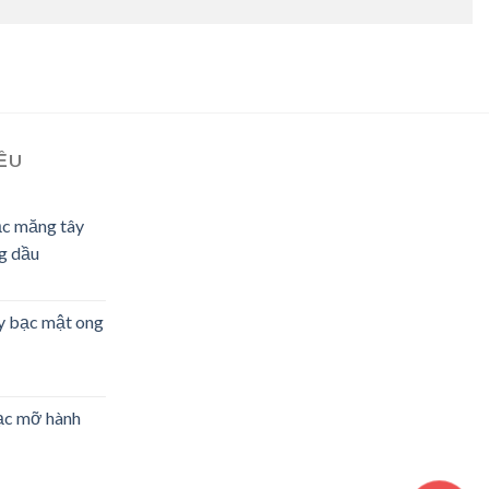
IỀU
ạc măng tây
g dầu
y bạc mật ong
ạc mỡ hành