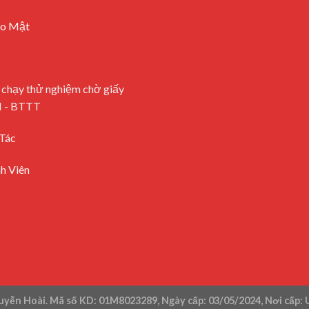
ảo Mật
 chạy thử nghiệm chờ giấy
H - BTTT
Tác
h Viên
yễn Hoài. Mã số KD: 01M8023289, Ngày cấp: 03/05/2024, Nơi cấp: 