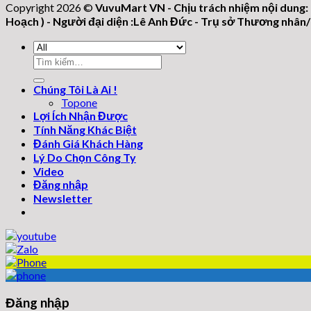
Copyright 2026 ©
VuvuMart VN - Chịu trách nhiệm nội dung:
Hoạch ) - Người đại diện :Lê Anh Đức - Trụ sở Thương nhâ
Tìm
kiếm:
Chúng Tôi Là Ai !
Topone
Lợi Ích Nhận Được
Tính Năng Khác Biệt
Đánh Giá Khách Hàng
Lý Do Chọn Công Ty
Video
Đăng nhập
Newsletter
Đăng nhập