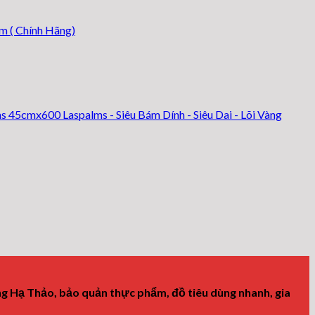
m ( Chính Hãng)
45cmx600 Laspalms - Siêu Bám Dính - Siêu Dai - Lõi Vàng
g Hạ Thảo, bảo quản thực phẩm, đồ tiêu dùng nhanh, gia