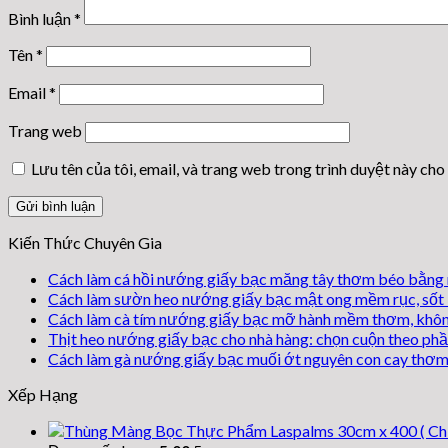
Bình luận
*
Tên
*
Email
*
Trang web
Lưu tên của tôi, email, và trang web trong trình duyệt này cho 
Kiến Thức Chuyên Gia
Cách làm cá hồi nướng giấy bạc măng tây thơm béo bằng 
Cách làm sườn heo nướng giấy bạc mật ong mềm rục, sốt
Cách làm cà tím nướng giấy bạc mỡ hành mềm thơm, khôn
Thịt heo nướng giấy bạc cho nhà hàng: chọn cuộn theo phầ
Cách làm gà nướng giấy bạc muối ớt nguyên con cay thơm
Xếp Hạng