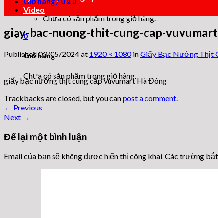
Giỏ hàng /
0
₫
0
Video
Chưa có sản phẩm trong giỏ hàng.
giay-bac-nuong-thit-cung-cap-vuvumar
0
Published
03/05/2024
at
1920 × 1080
in
Giấy Bạc Nướng Thịt C
Giỏ hàng
Chưa có sản phẩm trong giỏ hàng.
giấy bạc nướng thịt cung cấp vuvumart Hà Đông
Trackbacks are closed, but you can
post a comment
.
←
Previous
Next
→
Để lại một bình luận
Email của bạn sẽ không được hiển thị công khai.
Các trường bắ