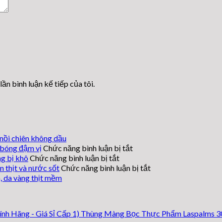
lần bình luận kế tiếp của tôi.
nồi chiên không dầu
ở
 bóng đậm vị
Chức năng bình luận bị tắt
ở
Cách
g bị khô
Chức năng bình luận bị tắt
làm
Cách
ở
n thịt và nước sốt
Chức năng bình luận bị tắt
sườn
làm
Thịt
, da vàng thịt mềm
cà
heo
heo
tím
nướng
nướng
nướng
giấy
giấy
Thùng Màng Bọc Thực Phẩm Laspalms 30cm
giấy
bạc
bạc