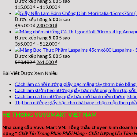
Được xếp hạng
5.00
5 sao
115.000
₫
–
119.000
₫
Được xếp hạng
5.00
5 sao
Giá
Giá
495.000
₫
230.000
₫
gốc
hiện
là:
tại
Được xếp hạng
5.00
5 sao
495.000 ₫.
là:
365.000
₫
–
512.000
₫
230.000 ₫.
Được xếp hạng
5.00
5 sao
Giá
Giá
593.182
₫
261.000
₫
gốc
hiện
Bài Viết Được Xem Nhiều
là:
tại
593.182 ₫.
là:
Cách làm cá hồi nướng giấy bạc măng tây thơm béo bằng 
261.000 ₫.
Cách làm sườn heo nướng giấy bạc mật ong mềm rục, sốt
Cách làm cà tím nướng giấy bạc mỡ hành mềm thơm, khôn
Thịt heo nướng giấy bạc cho nhà hàng: chọn cuộn theo phầ
HỆ THỐNG VUVUMART VIỆT NAM
Nhà cung cấp Vuvu Mart VN: Tổng thầu chuyên kinh doanh m
dụng "
Chữ Tín Trong Phân Phối Hàng - Chất Lượng Ưu Tiên 