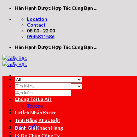
Skip
Hân Hạnh Được Hợp Tác Cùng Bạn ...
to
Location
content
Contact
08:00 - 22:00
0945811586
Hân Hạnh Được Hợp Tác Cùng Bạn ...
Tìm
kiếm:
Tìm
kiếm:
Chúng Tôi Là Ai !
Topone
Lợi Ích Nhận Được
Tính Năng Khác Biệt
Đăng nhập
Đánh Giá Khách Hàng
Lý Do Chọn Công Ty