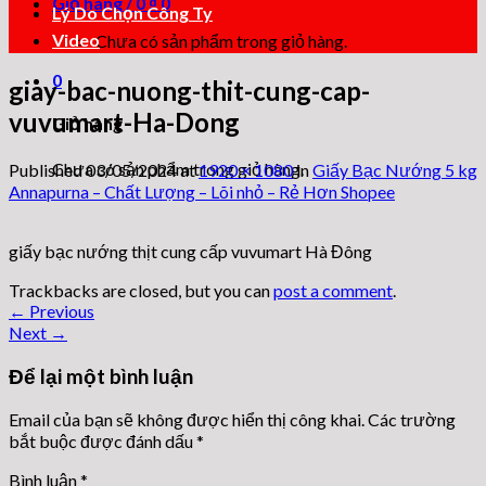
Giỏ hàng /
0
₫
0
Lý Do Chọn Công Ty
Video
Chưa có sản phẩm trong giỏ hàng.
0
giay-bac-nuong-thit-cung-cap-
vuvumart-Ha-Dong
Giỏ hàng
Chưa có sản phẩm trong giỏ hàng.
Published
03/05/2024
at
1920 × 1080
in
Giấy Bạc Nướng 5 kg
Annapurna – Chất Lượng – Lõi nhỏ – Rẻ Hơn Shopee
giấy bạc nướng thịt cung cấp vuvumart Hà Đông
Trackbacks are closed, but you can
post a comment
.
←
Previous
Next
→
Để lại một bình luận
Email của bạn sẽ không được hiển thị công khai.
Các trường
bắt buộc được đánh dấu
*
Bình luận
*