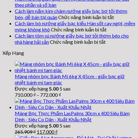
làm
theo phần và số bàn
bò
Cách làm nấm kim châm nướng giấy bạc bơ tỏi thơm
nướng
ở
béo, dễ bán tại quán
Chức năng bình luận bị tắt
giấy
Cách
Cách làm bò nướng giấy bạc kiểu Hàn sốt cay ngọt, mềm
bạc
làm
ở
mọng không khô
Chức năng bình luận bị tắt
phô
nấm
Cách
Cách làm tôm sú nướng giấy bạc bơ tỏi thơm béo cho
mai
kim
làm
ở
nhà hàng hải sản
Chức năng bình luận bị tắt
kéo
châm
bò
Cách
sợi
nướng
Xếp Hạng
nướng
làm
béo
giấy
giấy
tôm
mềm,
bạc
sú
bạc
thơm
nướng
bơ
kiểu
Màng nhôm bọc Bánh Mì 6kg X 45cm - giấy bạc giữ
ngậy
giấy
tỏi
Hàn
nhiệt bánh mì tam giác
bạc
sốt
thơm
Được xếp hạng
5.00
5 sao
bơ
cay
béo,
710.000
₫
–
772.000
₫
ngọt,
dễ
tỏi
mềm
bán
thơm
tại
mọng
béo
Màng Bọc Thực Phẩm LasPalms 30cm x 400 Siêu Bám
quán
cho
không
Dính - Siêu Co Dãn - Xuất Khẩu Nhật
nhà
khô
Được xếp hạng
5.00
5 sao
hàng
Giá
Giá
hải
265.909
₫
117.000
₫
gốc
hiện
sản