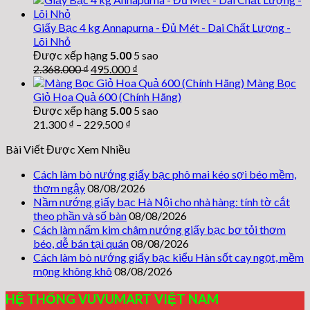
là:
tại
265.909 ₫.
là:
Giấy Bạc 4 kg Annapurna - Đủ Mét - Dai Chất Lượng -
117.000 ₫.
Lõi Nhỏ
Được xếp hạng
5.00
5 sao
Giá
Giá
2.368.000
₫
495.000
₫
gốc
hiện
Màng Bọc
là:
tại
Giỏ Hoa Quả 600 (Chính Hãng)
2.368.000 ₫.
là:
Được xếp hạng
5.00
5 sao
495.000 ₫.
21.300
₫
–
229.500
₫
Bài Viết Được Xem Nhiều
Cách làm bò nướng giấy bạc phô mai kéo sợi béo mềm,
thơm ngậy
08/08/2026
Nầm nướng giấy bạc Hà Nội cho nhà hàng: tính tờ cắt
theo phần và số bàn
08/08/2026
Cách làm nấm kim châm nướng giấy bạc bơ tỏi thơm
béo, dễ bán tại quán
08/08/2026
Cách làm bò nướng giấy bạc kiểu Hàn sốt cay ngọt, mềm
mọng không khô
08/08/2026
HỆ THỐNG VUVUMART VIỆT NAM