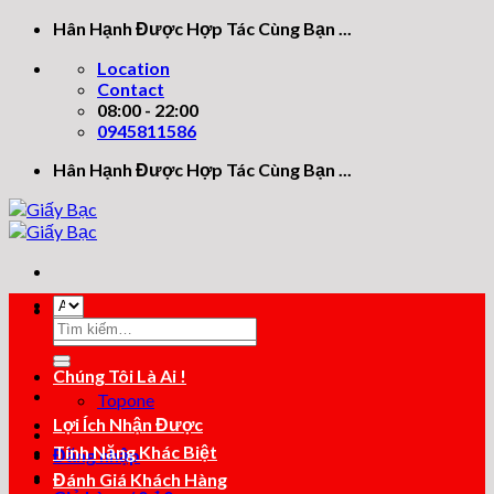
Skip
Hân Hạnh Được Hợp Tác Cùng Bạn ...
to
Location
content
Contact
08:00 - 22:00
0945811586
Hân Hạnh Được Hợp Tác Cùng Bạn ...
Tìm
Tìm
kiếm:
kiếm:
Chúng Tôi Là Ai !
Topone
Lợi Ích Nhận Được
Tính Năng Khác Biệt
Đăng nhập
Đánh Giá Khách Hàng