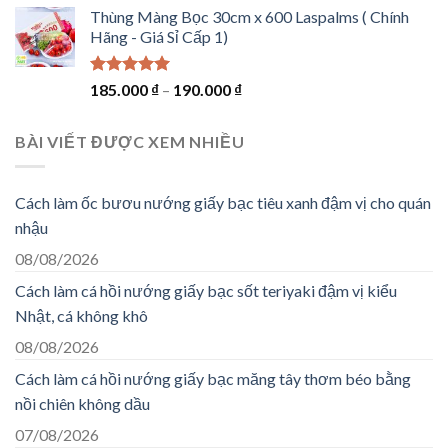
5 sao
Thùng Màng Bọc 30cm x 600 Laspalms ( Chính
Hãng - Giá Sỉ Cấp 1)
Được xếp
185.000
₫
–
190.000
₫
hạng
5.00
5 sao
BÀI VIẾT ĐƯỢC XEM NHIỀU
Cách làm ốc bươu nướng giấy bạc tiêu xanh đậm vị cho quán
nhậu
08/08/2026
Cách làm cá hồi nướng giấy bạc sốt teriyaki đậm vị kiểu
Nhật, cá không khô
08/08/2026
Cách làm cá hồi nướng giấy bạc măng tây thơm béo bằng
nồi chiên không dầu
07/08/2026