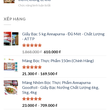
heo
ở
Chức năng bình luận bị tắt
nướng
Cách
giấy
làm
bạc
cà
XẾP HẠNG
mật
tím
ong
nướng
mềm
giấy
rục,
Giấy Bạc 5 kg Annapurna - Đủ Mét - Chất Lượng
bạc
sốt
- ATTP
mỡ
bóng
hành
đậm
mềm
vị
Được xếp
Giá
Giá
thơm,
1.868.000
₫
610.000
₫
hạng
5.00
không
gốc
hiện
5 sao
bị
Màng Bọc Thực Phẩm 150m (Chính Hãng)
là:
tại
khô
1.868.000 ₫.
là:
610.000 ₫.
Được xếp
21.300
₫
–
169.500
₫
hạng
5.00
5 sao
Màng Nhôm Bọc Thực Phẩm Annapurna
Goodfoil - Giấy Bạc Nướng Chất Lượng 6kg,
5kg, 4kg
Được xếp
23.000
₫
–
709.000
₫
hạng
5.00