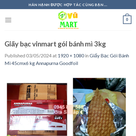
Skip
HÂN HẠNH ĐƯỢC HỢP TÁC CÙNG BẠN ...
to
content
0
Giấy bạc vinmart gói bánh mì 3kg
Published
03/05/2024
at
1920 × 1080
in
Giấy Bạc Gói Bánh
Mì 45cmx6 kg Annapurna Goodfoil