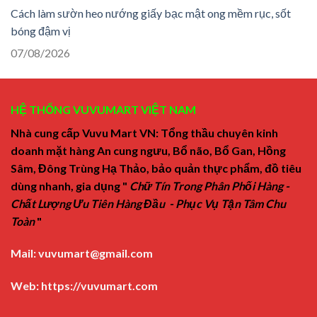
Cách làm sườn heo nướng giấy bạc mật ong mềm rục, sốt
bóng đậm vị
07/08/2026
HỆ THỐNG VUVUMART VIỆT NAM
Nhà cung cấp Vuvu Mart VN: Tổng thầu chuyên kinh
doanh mặt hàng An cung ngưu, Bổ não, Bổ Gan, Hồng
Sâm, Đông Trùng Hạ Thảo, bảo quản thực phẩm, đồ tiêu
dùng nhanh, gia dụng "
Chữ Tín Trong Phân Phối Hàng -
Chất Lượng Ưu Tiên Hàng Đầu - Phục Vụ Tận Tâm Chu
Toàn
"
Mail:
vuvumart@gmail.com
Web:
https://vuvumart.com