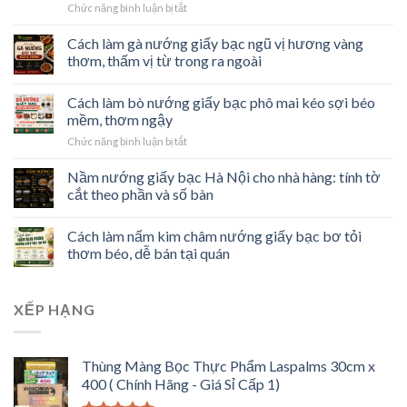
ở
Chức năng bình luận bị tắt
Cách
làm
Cách làm gà nướng giấy bạc ngũ vị hương vàng
cá
thơm, thấm vị từ trong ra ngoài
tai
tượng
Cách làm bò nướng giấy bạc phô mai kéo sợi béo
nướng
giấy
mềm, thơm ngậy
bạc
ở
Chức năng bình luận bị tắt
nguyên
Cách
con
làm
Nầm nướng giấy bạc Hà Nội cho nhà hàng: tính tờ
thơm
bò
cắt theo phần và số bàn
mềm,
nướng
đậm
giấy
vị
Cách làm nấm kim châm nướng giấy bạc bơ tỏi
bạc
nhà
phô
thơm béo, dễ bán tại quán
hàng
mai
kéo
sợi
XẾP HẠNG
béo
mềm,
thơm
ngậy
Thùng Màng Bọc Thực Phẩm Laspalms 30cm x
400 ( Chính Hãng - Giá Sỉ Cấp 1)