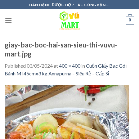
Skip
HÂN HẠNH ĐƯỢC HỢP TÁC CÙNG BẠN ...
to
content
0
giay-bac-boc-hai-san-sieu-thi-vuvu-
mart.jpg
Published
03/05/2024
at
400 × 400
in
Cuộn Giấy Bạc Gói
Bánh Mì 45cmx3 kg Annapurna – Siêu Rẻ – Cấp Sỉ