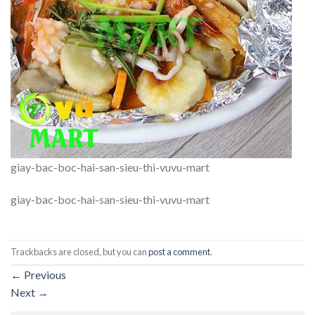
giay-bac-boc-hai-san-sieu-thi-vuvu-mart
giay-bac-boc-hai-san-sieu-thi-vuvu-mart
Trackbacks are closed, but you can
post a comment
.
←
Previous
Next
→