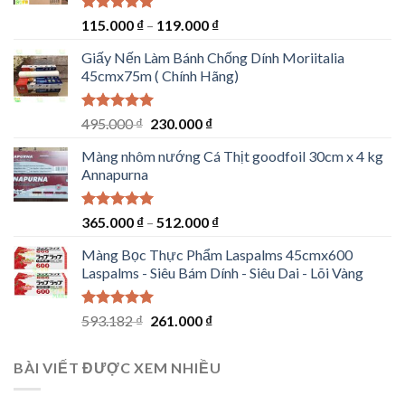
Được xếp
115.000
₫
–
119.000
₫
hạng
5.00
5 sao
Giấy Nến Làm Bánh Chống Dính Moriitalia
45cmx75m ( Chính Hãng)
Được xếp
Giá
Giá
495.000
₫
230.000
₫
hạng
5.00
gốc
hiện
5 sao
Màng nhôm nướng Cá Thịt goodfoil 30cm x 4 kg
là:
tại
Annapurna
495.000 ₫.
là:
230.000 ₫.
Được xếp
365.000
₫
–
512.000
₫
hạng
5.00
5 sao
Màng Bọc Thực Phẩm Laspalms 45cmx600
Laspalms - Siêu Bám Dính - Siêu Dai - Lõi Vàng
Được xếp
Giá
Giá
593.182
₫
261.000
₫
hạng
5.00
gốc
hiện
5 sao
là:
tại
BÀI VIẾT ĐƯỢC XEM NHIỀU
593.182 ₫.
là:
261.000 ₫.