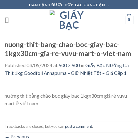
Skip
HÂN HẠNH ĐƯỢC HỢP TÁC CÙNG BẠN ...
to
content
0
nuong-thit-bang-chao-boc-giay-bac-
1kgx30cm-gia-re-vuvu-mart-o-viet-nam
Published
03/05/2024
at
900 × 900
in
Giấy Bạc Nướng Cá
Thịt 1kg Goodfoil Annapurna – Giữ Nhiệt Tốt – Giá Cấp 1
nướng thịt bằng chảo bọc giấy bạc 1kgx30cm giá rẻ vuvu
mart ở việt nam
Trackbacks are closed, but you can
post a comment
.
←
Previous