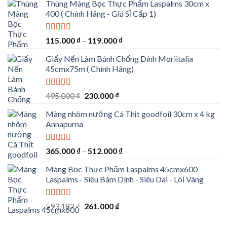
Thùng Màng Bọc Thực Phẩm Laspalms 30cm x
400 ( Chính Hãng - Giá Sỉ Cấp 1)
Được xếp
115.000
₫
–
119.000
₫
hạng
5.00
5
sao
Giấy Nến Làm Bánh Chống Dính Moriitalia
45cmx75m ( Chính Hãng)
Được xếp
Giá
Giá
495.000
₫
230.000
₫
hạng
5.00
5
gốc
hiện
sao
Màng nhôm nướng Cá Thịt goodfoil 30cm x 4 kg
là:
tại
Annapurna
495.000 ₫.
là:
230.000 ₫.
Được xếp
365.000
₫
–
512.000
₫
hạng
5.00
5
sao
Màng Bọc Thực Phẩm Laspalms 45cmx600
Laspalms - Siêu Bám Dính - Siêu Dai - Lõi Vàng
Được xếp
Giá
Giá
593.182
₫
261.000
₫
hạng
5.00
5
gốc
hiện
sao
là:
tại