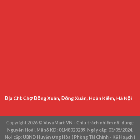
Địa Chỉ: Chợ Đồng Xuân, Đồng Xuân, Hoàn Kiếm, Hà Nội
Copyright 2026 ©
VuvuMart VN - Chịu trách nhiệm nội dung:
Nguyễn Hoài. Mã số KD: 01M8023289, Ngày cấp: 03/05/2024,
Nơi cấp: UBND Huyện Ứng Hòa ( Phòng Tài Chính - Kế Hoạch )