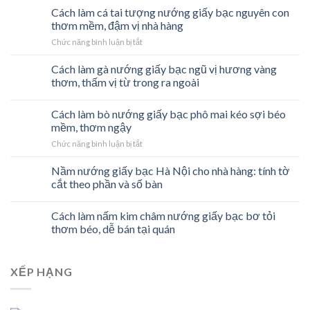
Cách làm cá tai tượng nướng giấy bạc nguyên con
thơm mềm, đậm vị nhà hàng
ở
Chức năng bình luận bị tắt
Cách
làm
Cách làm gà nướng giấy bạc ngũ vị hương vàng
cá
thơm, thấm vị từ trong ra ngoài
tai
tượng
Cách làm bò nướng giấy bạc phô mai kéo sợi béo
nướng
giấy
mềm, thơm ngậy
bạc
ở
Chức năng bình luận bị tắt
nguyên
Cách
con
làm
Nầm nướng giấy bạc Hà Nội cho nhà hàng: tính tờ
thơm
bò
cắt theo phần và số bàn
mềm,
nướng
đậm
giấy
vị
Cách làm nấm kim châm nướng giấy bạc bơ tỏi
bạc
nhà
phô
thơm béo, dễ bán tại quán
hàng
mai
kéo
sợi
XẾP HẠNG
béo
mềm,
thơm
ngậy