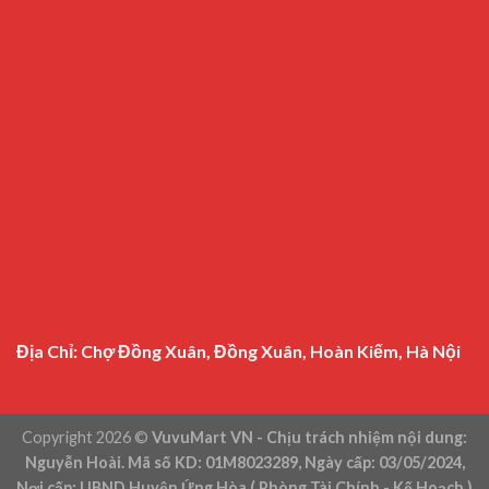
Địa Chỉ: Chợ Đồng Xuân, Đồng Xuân, Hoàn Kiếm, Hà Nội
Copyright 2026 ©
VuvuMart VN - Chịu trách nhiệm nội dung:
Nguyễn Hoài. Mã số KD: 01M8023289, Ngày cấp: 03/05/2024,
Nơi cấp: UBND Huyện Ứng Hòa ( Phòng Tài Chính - Kế Hoạch )