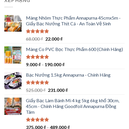
XẾP HẠNG
cho
dẫn
nhà
hàng
dùng
Màng Nhôm Thực Phẩm Annapurna 45cmx5m -
thường
Giấy Bạc Nướng Thịt Cá - An Toàn Vệ Sinh
xuyên
Được xếp
Giá
Giá
68.000
₫
22.000
₫
hạng
5.00
gốc
hiện
5 sao
Màng Co PVC Bọc Thực Phẩm 600 (Chính Hãng)
là:
tại
68.000 ₫.
là:
22.000 ₫.
Được xếp
9.000
₫
–
190.000
₫
hạng
5.00
5 sao
Bạc Nướng 1.5kg Annapurna - Chính Hãng
Được xếp
Giá
Giá
525.000
₫
231.000
₫
hạng
5.00
gốc
hiện
5 sao
Giấy Bạc Làm Bánh Mì 4 kg 5kg 6kg khổ 30cm,
là:
tại
45cm - Chính Hãng Goodfoil Annapurna Đồng
525.000 ₫.
là:
Tâm
231.000 ₫.
Được xếp
375.000
₫
–
489.000
₫