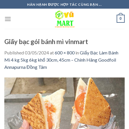
Skip
HÂN HẠNH ĐƯỢC HỢP TÁC CÙNG BẠN ...
to
content
0
Giấy bạc gói bánh mì vinmart
Published
03/05/2024
at
600 × 800
in
Giấy Bạc Làm Bánh
Mì 4 kg 5kg 6kg khổ 30cm, 45cm – Chính Hãng Goodfoil
Annapurna Đồng Tâm