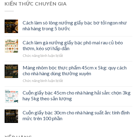
KIẾN THỨC CHUYÊN GIA
Cách làm sò lông nướng giấy bạc bơ tỏi ngon như
nhà hàng trong 5 bước
Cách làm gà nướng giấy bạc phô mai rau củ béo
thơm, kéo sợi hấp dẫn
ở
Chức năng bình luận bị tắt
Cách
làm
Màng nhôm bọc thực phẩm 45cm x 5kg: quy cách
gà
cho nhà hàng dùng thường xuyên
nướng
ở
Chức năng bình luận bị tắt
giấy
Màng
bạc
nhôm
Cuộn giấy bạc 45cm cho nhà hàng hải sản: chọn 3kg
phô
bọc
mai
hay 5kg theo sản lượng
thực
rau
phẩm
củ
Cuộn giấy bạc 30cm cho nhà hàng suất ăn: tính định
45cm
béo
x
mức trên 100 phần
thơm,
5kg:
kéo
quy
sợi
cách
hấp