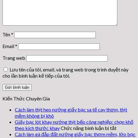
Tên
*
Email
*
Trang web
Lưu tên của tôi, email, và trang web trong trình duyệt này
cho lần bình luận kế tiếp của tôi.
Kiến Thức Chuyên Gia
Cách làm thịt heo nướng giấy bạc sa tế cay thơm, thịt
mềm không bị khô
Giấy bạc lót khay nướng thịt bếp công nghiệp: chọn khổ
ở
theo kích thước khay
Chức năng bình luận bị tắt
Giấy
Cách làm gà đắp đất nướng giấy bạc thơm mềm, lớp bọc