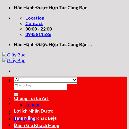
Skip
Hân Hạnh Được Hợp Tác Cùng Bạn ...
to
Location
content
Contact
08:00 - 22:00
0945811586
Hân Hạnh Được Hợp Tác Cùng Bạn ...
Tìm
Tìm
kiếm:
kiếm:
Chúng Tôi Là Ai !
Topone
Lợi Ích Nhận Được
Tính Năng Khác Biệt
Đăng nhập
Đánh Giá Khách Hàng