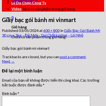
Giỏ hàng /
0
₫
0
Lý Do Chọn Công Ty
Video
Chưa có sản phẩm trong giỏ hàng.
0
Giấy bạc gói bánh mì vinmart
Giỏ hàng
Published
03/05/2024
at
600 × 800
in
Giấy Bạc Gói Bánh Mì
30 cm x 3kg – Đủ Mét – Dai Chất Lượng – Lõi Nhỏ
Chưa có sản phẩm trong giỏ hàng.
Giấy bạc gói bánh mì vinmart
Trackbacks are closed, but you can
post a comment
.
Next
→
Để lại một bình luận
Email của bạn sẽ không được hiển thị công khai.
Các trường
bắt buộc được đánh dấu
*
Bình luận
*