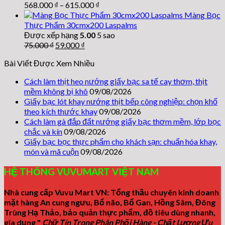
568.000
₫
–
615.000
₫
Màng Bọc
Thực Phẩm 30cmx200 Laspalms
Được xếp hạng
5.00
5 sao
Giá
Giá
75.000
₫
59.000
₫
gốc
hiện
Bài Viết Được Xem Nhiều
là:
tại
75.000 ₫.
là:
Cách làm thịt heo nướng giấy bạc sa tế cay thơm, thịt
59.000 ₫.
mềm không bị khô
09/08/2026
Giấy bạc lót khay nướng thịt bếp công nghiệp: chọn khổ
theo kích thước khay
09/08/2026
Cách làm gà đắp đất nướng giấy bạc thơm mềm, lớp bọc
chắc và kín
09/08/2026
Giấy bạc bọc thực phẩm cho khách sạn: chuẩn hóa khay,
món và mã cuộn
09/08/2026
HỆ THỐNG VUVUMART VIỆT NAM
Nhà cung cấp Vuvu Mart VN: Tổng thầu chuyên kinh doanh
mặt hàng An cung ngưu, Bổ não, Bổ Gan, Hồng Sâm, Đông
Trùng Hạ Thảo, bảo quản thực phẩm, đồ tiêu dùng nhanh,
gia dụng "
Chữ Tín Trong Phân Phối Hàng - Chất Lượng Ưu