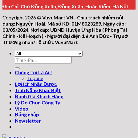
Địa Chỉ: Chợ Đồng Xuân, Đồng Xuân, Hoàn Kiếm, Hà Nội
Copyright 2026 ©
VuvuMart VN - Chịu trách nhiệm nội
dung: Nguyễn Hoài. Mã số KD: 01M8023289, Ngày cấp:
03/05/2024, Nơi cấp: UBND Huyện Ứng Hòa ( Phòng Tài
Chính - Kế Hoạch ) - Người đại diện :Lê Anh Đức - Trụ sở
Thương nhân/Tổ chức VuvuMart
Tìm
kiếm:
Chúng Tôi Là Ai !
Topone
Lợi Ích Nhận Được
Tính Năng Khác Biệt
Đánh Giá Khách Hàng
Lý Do Chọn Công Ty
Video
Đăng nhập
Newsletter