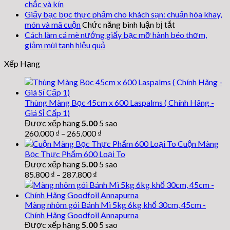
bạc
chắc và kín
lót
Giấy bạc bọc thực phẩm cho khách sạn: chuẩn hóa khay,
khay
ở
món và mã cuộn
Chức năng bình luận bị tắt
nướng
Giấy
Cách làm cá mè nướng giấy bạc mỡ hành béo thơm,
thịt
bạc
giảm mùi tanh hiệu quả
bếp
bọc
Xếp Hạng
công
thực
nghiệp:
phẩm
chọn
cho
khổ
khách
Thùng Màng Bọc 45cm x 600 Laspalms ( Chính Hãng -
theo
sạn:
Giá Sỉ Cấp 1)
kích
chuẩn
Được xếp hạng
5.00
5 sao
thước
hóa
260.000
₫
–
265.000
₫
khay
khay,
Cuộn Màng
món
Bọc Thực Phẩm 600 Loại To
và
Được xếp hạng
5.00
5 sao
mã
85.800
₫
–
287.800
₫
cuộn
Màng nhôm gói Bánh Mì 5kg 6kg khổ 30cm, 45cm -
Chính Hãng Goodfoil Annapurna
Được xếp hạng
5.00
5 sao