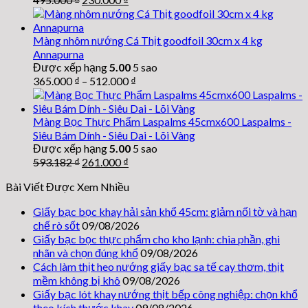
gốc
hiện
là:
tại
495.000 ₫.
là:
Màng nhôm nướng Cá Thịt goodfoil 30cm x 4 kg
230.000 ₫.
Annapurna
Được xếp hạng
5.00
5 sao
365.000
₫
–
512.000
₫
Màng Bọc Thực Phẩm Laspalms 45cmx600 Laspalms -
Siêu Bám Dính - Siêu Dai - Lõi Vàng
Được xếp hạng
5.00
5 sao
Giá
Giá
593.182
₫
261.000
₫
gốc
hiện
Bài Viết Được Xem Nhiều
là:
tại
593.182 ₫.
là:
Giấy bạc bọc khay hải sản khổ 45cm: giảm nối tờ và hạn
261.000 ₫.
chế rò sốt
09/08/2026
Giấy bạc bọc thực phẩm cho kho lạnh: chia phần, ghi
nhãn và chọn đúng khổ
09/08/2026
Cách làm thịt heo nướng giấy bạc sa tế cay thơm, thịt
mềm không bị khô
09/08/2026
Giấy bạc lót khay nướng thịt bếp công nghiệp: chọn khổ
theo kích thước khay
09/08/2026