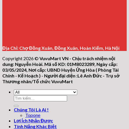
Địa Chỉ: Chợ Đồng Xuân, Đồng Xuân, Hoàn Kiếm, Hà Nội
Copyright 2026 ©
VuvuMart VN - Chịu trách nhiệm nội
dung: Nguyễn Hoài. Mã số KD: 01M8023289, Ngày cấp:
03/05/2024, Nơi cấp: UBND Huyện Ứng Hòa ( Phòng Tài
Chính - Kế Hoạch ) - Người đại diện :Lê Anh Đức - Trụ sở
Thương nhân/Tổ chức VuvuMart
Tìm
kiếm:
Chúng Tôi Là Ai !
Topone
Lợi Ích Nhận Được
Tính Năng Khác Biệt