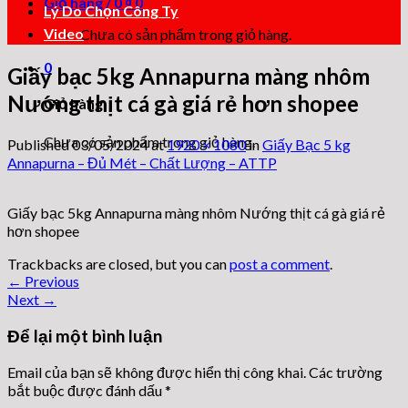
Giỏ hàng /
0
₫
0
Lý Do Chọn Công Ty
Video
Chưa có sản phẩm trong giỏ hàng.
0
Giấy bạc 5kg Annapurna màng nhôm
Nướng thịt cá gà giá rẻ hơn shopee
Giỏ hàng
Chưa có sản phẩm trong giỏ hàng.
Published
03/05/2024
at
1920 × 1080
in
Giấy Bạc 5 kg
Annapurna – Đủ Mét – Chất Lượng – ATTP
Giấy bạc 5kg Annapurna màng nhôm Nướng thịt cá gà giá rẻ
hơn shopee
Trackbacks are closed, but you can
post a comment
.
←
Previous
Next
→
Để lại một bình luận
Email của bạn sẽ không được hiển thị công khai.
Các trường
bắt buộc được đánh dấu
*