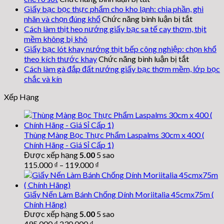
Giấy
Giấy bạc bọc thực phẩm cho kho lạnh: chia phần, ghi
bạc
ở
nhãn và chọn đúng khổ
Chức năng bình luận bị tắt
bọc
Giấy
Cách làm thịt heo nướng giấy bạc sa tế cay thơm, thịt
khay
bạc
mềm không bị khô
hải
bọc
Giấy bạc lót khay nướng thịt bếp công nghiệp: chọn khổ
sản
ở
thực
theo kích thước khay
Chức năng bình luận bị tắt
khổ
Giấy
phẩm
Cách làm gà đắp đất nướng giấy bạc thơm mềm, lớp bọc
45cm:
bạc
cho
chắc và kín
giảm
kho
lót
Xếp Hạng
nối
lạnh:
khay
tờ
nướng
chia
phần,
và
thịt
hạn
ghi
bếp
Thùng Màng Bọc Thực Phẩm Laspalms 30cm x 400 (
nhãn
chế
công
Chính Hãng - Giá Sỉ Cấp 1)
và
rò
nghiệp:
Được xếp hạng
5.00
5 sao
chọn
sốt
chọn
115.000
₫
–
119.000
₫
đúng
khổ
khổ
theo
kích
Giấy Nến Làm Bánh Chống Dính Moriitalia 45cmx75m (
thước
Chính Hãng)
khay
Được xếp hạng
5.00
5 sao
Giá
Giá
495.000
₫
230.000
₫