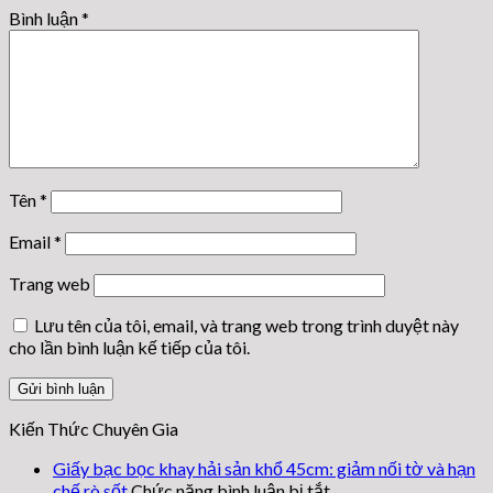
Bình luận
*
Tên
*
Email
*
Trang web
Lưu tên của tôi, email, và trang web trong trình duyệt này
cho lần bình luận kế tiếp của tôi.
Kiến Thức Chuyên Gia
Giấy bạc bọc khay hải sản khổ 45cm: giảm nối tờ và hạn
ở
chế rò sốt
Chức năng bình luận bị tắt