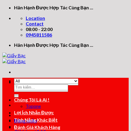
Skip
Hân Hạnh Được Hợp Tác Cùng Bạn ...
to
Location
content
Contact
08:00 - 22:00
0945811586
Hân Hạnh Được Hợp Tác Cùng Bạn ...
Tìm
Tìm
kiếm:
kiếm:
Chúng Tôi Là Ai !
Topone
Lợi Ích Nhận Được
Tính Năng Khác Biệt
Đăng nhập
Đánh Giá Khách Hàng