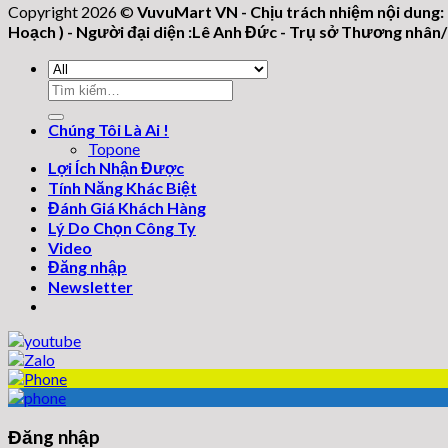
Copyright 2026 ©
VuvuMart VN - Chịu trách nhiệm nội dung:
Hoạch ) - Người đại diện :Lê Anh Đức - Trụ sở Thương nhâ
Tìm
kiếm:
Chúng Tôi Là Ai !
Topone
Lợi Ích Nhận Được
Tính Năng Khác Biệt
Đánh Giá Khách Hàng
Lý Do Chọn Công Ty
Video
Đăng nhập
Newsletter
Đăng nhập