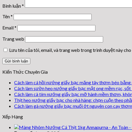
Bình luận
*
Tên
*
Email
*
Trang web
Lưu tên của tôi, email, và trang web trong trình duyệt này cho 
Kiến Thức Chuyên Gia
Cách làm cá hồi nướng giấy bạc măng tây thơm béo bằng 
Cách làm sườn heo nướng giấy bạc mật ong mềm rục, sốt
Cách làm cà tím nướng giấy bạc mỡ hành mềm thơm, khôn
Thịt heo nướng giấy bạc cho nhà hàng: chọn cuộn theo phầ
Cách làm gà nướng giấy bạc muối ớt nguyên con cay thơm
Xếp Hạng