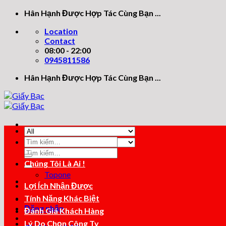
Skip
Hân Hạnh Được Hợp Tác Cùng Bạn ...
to
Location
content
Contact
08:00 - 22:00
0945811586
Hân Hạnh Được Hợp Tác Cùng Bạn ...
Tìm
kiếm:
Tìm
kiếm:
Chúng Tôi Là Ai !
Topone
Lợi Ích Nhận Được
Tính Năng Khác Biệt
Đăng nhập
Đánh Giá Khách Hàng
Lý Do Chọn Công Ty