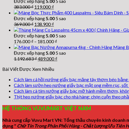
Được xếp hạng
5.00
5 sao
Giá
Giá
383.000
₫
119.000
₫
gốc
hiện
là:
tại
Được xếp hạng
5.00
5 sao
383.000 ₫.
là:
Giá
Giá
369.000
₫
138.900
₫
119.000 ₫.
gốc
hiện
là:
tại
Được xếp hạng
5.00
5 sao
369.000 ₫.
là:
176.000
₫
–
181.000
₫
138.900 ₫.
Màng B
Được xếp hạng
5.00
5 sao
Giá
Giá
1.192.683
₫
489.000
₫
gốc
hiện
Bài Viết Được Xem Nhiều
là:
tại
1.192.683 ₫.
là:
Cách làm cá hồi nướng giấy bạc măng tây thơm béo bằng 
489.000 ₫.
Cách làm sườn heo nướng giấy bạc mật ong mềm rục, sốt
Cách làm cà tím nướng giấy bạc mỡ hành mềm thơm, khôn
Thịt heo nướng giấy bạc cho nhà hàng: chọn cuộn theo phầ
HỆ THỐNG VUVUMART VIỆT NAM
Nhà cung cấp Vuvu Mart VN: Tổng thầu chuyên kinh doanh m
dụng "
Chữ Tín Trong Phân Phối Hàng - Chất Lượng Ưu Tiên 