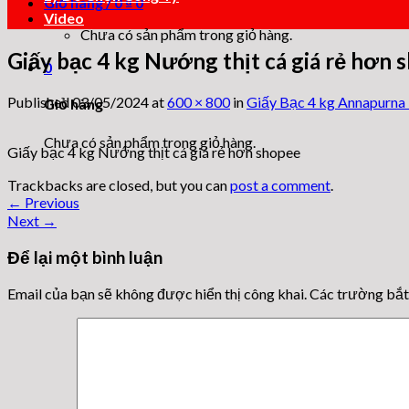
Giỏ hàng /
0
₫
0
Video
Chưa có sản phẩm trong giỏ hàng.
Giấy bạc 4 kg Nướng thịt cá giá rẻ hơn 
0
Published
03/05/2024
at
600 × 800
in
Giấy Bạc 4 kg Annapurna 
Giỏ hàng
Chưa có sản phẩm trong giỏ hàng.
Giấy bạc 4 kg Nướng thịt cá giá rẻ hơn shopee
Trackbacks are closed, but you can
post a comment
.
←
Previous
Next
→
Để lại một bình luận
Email của bạn sẽ không được hiển thị công khai.
Các trường bắ