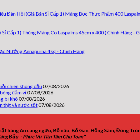
bạc
mật
cho
mỡ
ong
nhà
Màng Bọc Thực Phẩm 400 Laspalms -
hành
mềm
hàng:
mềm
rục,
chọn
thơm,
sốt
cuộn
Thùng Màng Co Laspalms 45cm x 400 ( Chính Hãng - Gi
không
bóng
theo
bị
đậm
phần
khô
vị
thịt
ạc Nướng Annapurna 4kg - Chính Hãng
và
nước
sốt
nồi chiên không dầu
07/08/2026
 bóng đậm vị
07/08/2026
g bị khô
07/08/2026
n thịt và nước sốt
07/08/2026
ặt hàng An cung ngưu, Bổ não, Bổ Gan, Hồng Sâm, Đông Trùn
Hàng Đầu - Phục Vụ Tận Tâm Chu Toàn
"