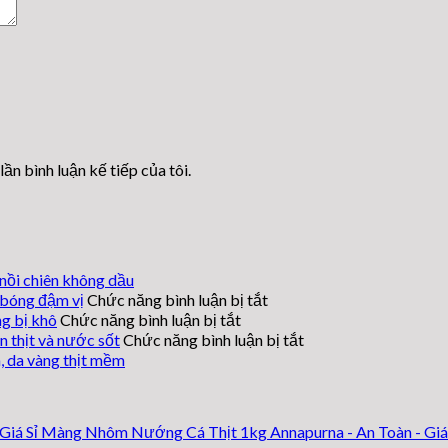
lần bình luận kế tiếp của tôi.
nồi chiên không dầu
ở
 bóng đậm vị
Chức năng bình luận bị tắt
ở
Cách
g bị khô
Chức năng bình luận bị tắt
làm
Cách
ở
n thịt và nước sốt
Chức năng bình luận bị tắt
sườn
làm
Thịt
, da vàng thịt mềm
cà
heo
heo
tím
nướng
nướng
nướng
giấy
giấy
Màng Nhôm Nướng Cá Thịt 1kg Annapurna - An Toàn - Giá 
giấy
bạc
bạc