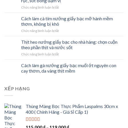
rục, sốt bóng đậm vị
ở
Chức năng bình luận bị tắt
Cách
làm
Cách làm cà tím nướng giấy bạc mỡ hành mềm
sườn
thơm, không bị khô
heo
ở
Chức năng bình luận bị tắt
nướng
Cách
giấy
làm
Thịt heo nướng giấy bạc cho nhà hàng: chọn cuộn
bạc
cà
mật
theo phần thịt và nước sốt
tím
ong
ở
Chức năng bình luận bị tắt
nướng
mềm
Thịt
giấy
rục,
heo
Cách làm gà nướng giấy bạc muối ớt nguyên con
bạc
sốt
nướng
mỡ
cay thơm, da vàng thịt mềm
bóng
giấy
hành
đậm
bạc
mềm
vị
cho
thơm,
XẾP HẠNG
nhà
không
hàng:
bị
chọn
khô
cuộn
Thùng Màng Bọc Thực Phẩm Laspalms 30cm x
theo
400 ( Chính Hãng - Giá Sỉ Cấp 1)
phần
thịt
và
Được xếp
115.000
₫
–
119.000
₫
nước