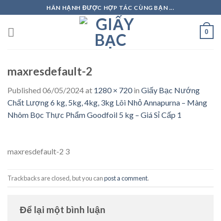
Skip
HÂN HẠNH ĐƯỢC HỢP TÁC CÙNG BẠN ...
to
content
0
maxresdefault-2
Published
06/05/2024
at
1280 × 720
in
Giấy Bạc Nướng
Chất Lượng 6 kg, 5kg, 4kg, 3kg Lõi Nhỏ Annapurna – Màng
Nhôm Bọc Thực Phẩm Goodfoil 5 kg – Giá Sỉ Cấp 1
maxresdefault-2 3
Trackbacks are closed, but you can
post a comment
.
Để lại một bình luận