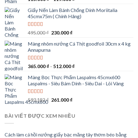
hạng
5.00
5
sốt
sao
Giấy Nến Làm Bánh Chống Dính Moriitalia
45cmx75m ( Chính Hãng)
Được xếp
Giá
Giá
495.000
₫
230.000
₫
hạng
5.00
5
gốc
hiện
sao
Màng nhôm nướng Cá Thịt goodfoil 30cm x 4 kg
là:
tại
Annapurna
495.000 ₫.
là:
230.000 ₫.
Được xếp
365.000
₫
–
512.000
₫
hạng
5.00
5
sao
Màng Bọc Thực Phẩm Laspalms 45cmx600
Laspalms - Siêu Bám Dính - Siêu Dai - Lõi Vàng
Được xếp
Giá
Giá
593.182
₫
261.000
₫
hạng
5.00
5
gốc
hiện
sao
là:
tại
BÀI VIẾT ĐƯỢC XEM NHIỀU
593.182 ₫.
là:
261.000 ₫.
Cách làm cá hồi nướng giấy bạc măng tây thơm béo bằng