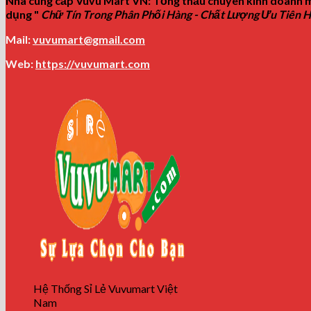
Nhà cung cấp Vuvu Mart VN: Tổng thầu chuyên kinh doanh m
dụng "
Chữ Tín Trong Phân Phối Hàng - Chất Lượng Ưu Tiên 
Mail:
vuvumart@gmail.com
Web:
https://vuvumart.com
Hệ Thống Sỉ Lẻ Vuvumart Việt
Nam