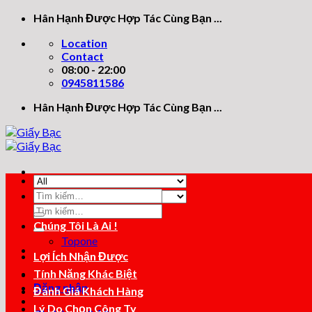
Skip
Hân Hạnh Được Hợp Tác Cùng Bạn ...
to
Location
content
Contact
08:00 - 22:00
0945811586
Hân Hạnh Được Hợp Tác Cùng Bạn ...
Tìm
kiếm:
Tìm
kiếm:
Chúng Tôi Là Ai !
Topone
Lợi Ích Nhận Được
Tính Năng Khác Biệt
Đăng nhập
Đánh Giá Khách Hàng
Lý Do Chọn Công Ty