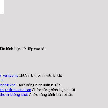
lần bình luận kế tiếp của tôi.
ở
, vàng óng
Chức năng bình luận bị tắt
Cách
vị
làm
ở
không khô
Chức năng bình luận bị tắt
má
Cách
ở
thực đơn eat clean
Chức năng bình luận bị tắt
đùi
làm
ở
Cách
 thơm không khét
Chức năng bình luận bị tắt
gà
cá
làm
Cách
nướng
dìa
ức
làm
nướng
giấy