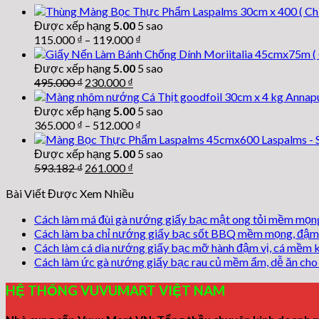
Được xếp hạng
5.00
5 sao
115.000
₫
–
119.000
₫
Được xếp hạng
5.00
5 sao
Giá
Giá
495.000
₫
230.000
₫
gốc
hiện
là:
tại
Được xếp hạng
5.00
5 sao
495.000 ₫.
là:
365.000
₫
–
512.000
₫
230.000 ₫.
Được xếp hạng
5.00
5 sao
Giá
Giá
593.182
₫
261.000
₫
gốc
hiện
Bài Viết Được Xem Nhiều
là:
tại
593.182 ₫.
là:
Cách làm má đùi gà nướng giấy bạc mật ong tỏi mềm mọng
261.000 ₫.
Cách làm ba chỉ nướng giấy bạc sốt BBQ mềm mọng, đậm 
Cách làm cá dìa nướng giấy bạc mỡ hành đậm vị, cá mềm 
Cách làm ức gà nướng giấy bạc rau củ mềm ẩm, dễ ăn cho 
HỆ THỐNG VUVUMART VIỆT NAM