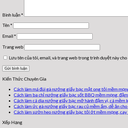
Bình luận
*
Tên
*
Email
*
Trang web
Lưu tên của tôi, email, và trang web trong trình duyệt này cho 
Kiến Thức Chuyên Gia
Cách làm má đùi gà nướng giấy bạc mật ong tỏi mềm mọng
Cách làm ba chỉ nướng giấy bạc sốt BBQ mềm mọng, đậm 
Cách làm cá dìa nướng giấy bạc mỡ hành đậm vị, cá mềm 
Cách làm ức gà nướng giấy bạc rau củ mềm ẩm, dễ ăn cho 
Cách làm sườn heo nướng giấy bạc tỏi ớt mềm mọng, cay
Xếp Hạng