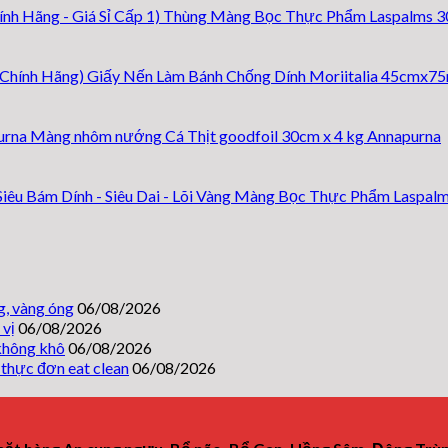
sườn
gà
Thùng Màng Bọc Thực Phẩm Laspalms 30cm
giấy
bạc
nướng
heo
bạc
mật
nướng
giấy
mỡ
ong
giấy
bạc
Giấy Nến Làm Bánh Chống Dính Moriitalia 45cmx75
tỏi
hành
bạc
rau
đậm
mềm
củ
tỏi
vị,
mọng,
mềm
ớt
Màng nhôm nướng Cá Thịt goodfoil 30cm x 4 kg Annapurna
cá
vàng
ẩm,
mềm
mềm
óng
dễ
mọng,
không
ăn
cay
Màng Bọc Thực Phẩm Laspalms 
khô
thơm
cho
thực
không
khét
đơn
eat
clean
, vàng óng
06/08/2026
vị
06/08/2026
không khô
06/08/2026
thực đơn eat clean
06/08/2026