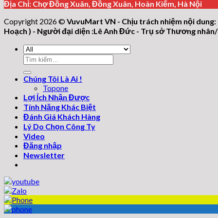
Địa Chỉ: Chợ Đồng Xuân, Đồng Xuân, Hoàn Kiếm, Hà Nội
Copyright 2026 ©
VuvuMart VN - Chịu trách nhiệm nội dung:
Hoạch ) - Người đại diện :Lê Anh Đức - Trụ sở Thương nhâ
Tìm
kiếm:
Chúng Tôi Là Ai !
Topone
Lợi Ích Nhận Được
Tính Năng Khác Biệt
Đánh Giá Khách Hàng
Lý Do Chọn Công Ty
Video
Đăng nhập
Newsletter