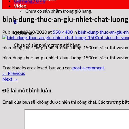
Giỏ hàng /
0
₫
0
Video
Chưa có sản phẩm trong giỏ hàng.
binh-dung-thuc-an-giu-nhiet-chat-luon
0
Published
19/10/2020
at
550 × 400
in
binh-dung-thuc-an-giu-nh
Giỏ hàng
Chưa có sản phẩm trong giỏ hàng.
binh-dung-thuc-an-giu-nhiet-chat-luong-1500ml-sieu-thi-vuvum
binh-dung-thuc-an-giu-nhiet-chat-luong-1500ml-sieu-thi-vuvum
Trackbacks are closed, but you can
post a comment
.
←
Previous
Next
→
Để lại một bình luận
Email của bạn sẽ không được hiển thị công khai.
Các trường bắ