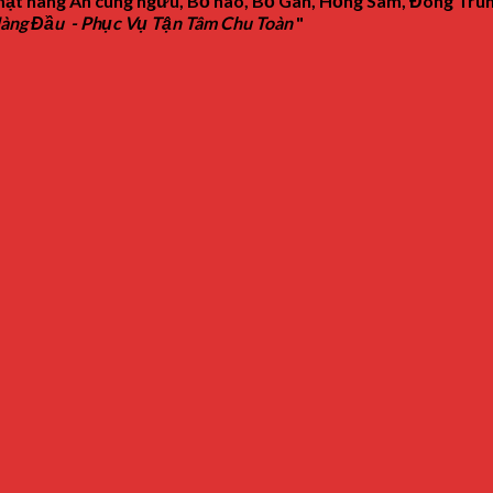
ặt hàng An cung ngưu, Bổ não, Bổ Gan, Hồng Sâm, Đông Trùn
Hàng Đầu - Phục Vụ Tận Tâm Chu Toàn
"