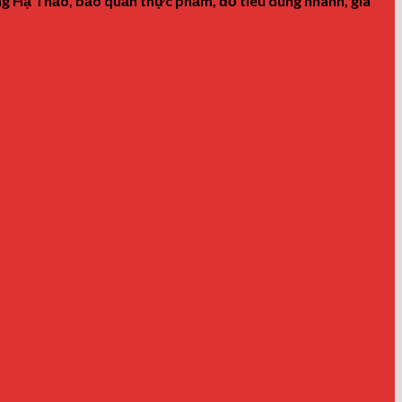
g Hạ Thảo, bảo quản thực phẩm, đồ tiêu dùng nhanh, gia