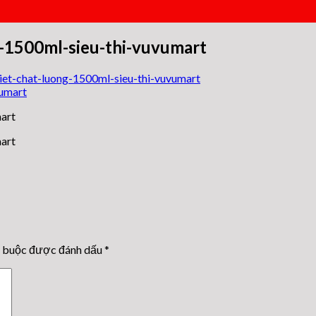
g-1500ml-sieu-thi-vuvumart
iet-chat-luong-1500ml-sieu-thi-vuvumart
art
art
t buộc được đánh dấu
*