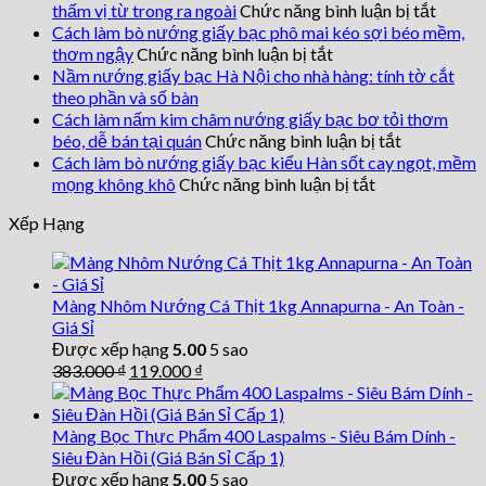
ở
thấm vị từ trong ra ngoài
Chức năng bình luận bị tắt
Cách
Cách làm bò nướng giấy bạc phô mai kéo sợi béo mềm,
làm
ở
thơm ngậy
Chức năng bình luận bị tắt
gà
Cách
Nầm nướng giấy bạc Hà Nội cho nhà hàng: tính tờ cắt
nướng
làm
theo phần và số bàn
giấy
bò
Cách làm nấm kim châm nướng giấy bạc bơ tỏi thơm
nướng
bạc
ở
béo, dễ bán tại quán
Chức năng bình luận bị tắt
giấy
ngũ
Cách
Cách làm bò nướng giấy bạc kiểu Hàn sốt cay ngọt, mềm
bạc
vị
làm
ở
mọng không khô
Chức năng bình luận bị tắt
phô
hương
nấm
Cách
mai
Xếp Hạng
vàng
kim
làm
kéo
thơm,
châm
bò
sợi
nướng
thấm
nướng
béo
giấy
vị
giấy
Màng Nhôm Nướng Cá Thịt 1kg Annapurna - An Toàn -
mềm,
bạc
từ
bạc
Giá Sỉ
thơm
bơ
trong
kiểu
Được xếp hạng
5.00
5 sao
ngậy
ra
tỏi
Hàn
Giá
Giá
383.000
₫
119.000
₫
ngoài
sốt
thơm
gốc
hiện
cay
béo,
là:
tại
ngọt,
dễ
383.000 ₫.
là:
Màng Bọc Thực Phẩm 400 Laspalms - Siêu Bám Dính -
mềm
bán
119.000 ₫.
Siêu Đàn Hồi (Giá Bán Sỉ Cấp 1)
tại
mọng
Được xếp hạng
5.00
5 sao
quán
không