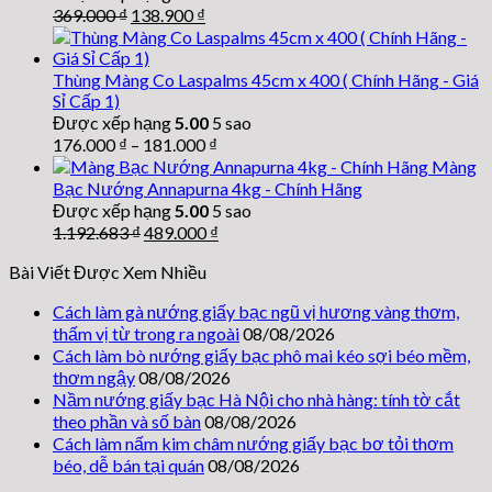
Giá
Giá
369.000
₫
138.900
₫
khô
gốc
hiện
là:
tại
369.000 ₫.
là:
Thùng Màng Co Laspalms 45cm x 400 ( Chính Hãng - Giá
138.900 ₫.
Sỉ Cấp 1)
Được xếp hạng
5.00
5 sao
176.000
₫
–
181.000
₫
Màng
Bạc Nướng Annapurna 4kg - Chính Hãng
Được xếp hạng
5.00
5 sao
Giá
Giá
1.192.683
₫
489.000
₫
gốc
hiện
Bài Viết Được Xem Nhiều
là:
tại
1.192.683 ₫.
là:
Cách làm gà nướng giấy bạc ngũ vị hương vàng thơm,
489.000 ₫.
thấm vị từ trong ra ngoài
08/08/2026
Cách làm bò nướng giấy bạc phô mai kéo sợi béo mềm,
thơm ngậy
08/08/2026
Nầm nướng giấy bạc Hà Nội cho nhà hàng: tính tờ cắt
theo phần và số bàn
08/08/2026
Cách làm nấm kim châm nướng giấy bạc bơ tỏi thơm
béo, dễ bán tại quán
08/08/2026