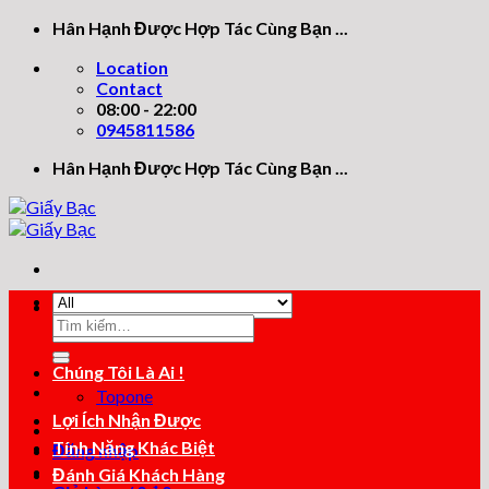
Skip
Hân Hạnh Được Hợp Tác Cùng Bạn ...
to
Location
content
Contact
08:00 - 22:00
0945811586
Hân Hạnh Được Hợp Tác Cùng Bạn ...
Tìm
Tìm
kiếm:
kiếm:
Chúng Tôi Là Ai !
Topone
Lợi Ích Nhận Được
Tính Năng Khác Biệt
Đăng nhập
Đánh Giá Khách Hàng