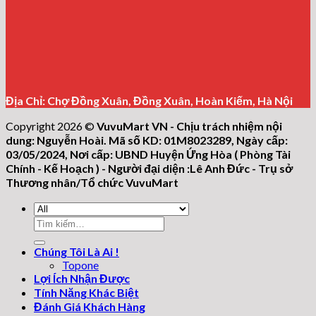
Địa Chỉ: Chợ Đồng Xuân, Đồng Xuân, Hoàn Kiếm, Hà Nội
Copyright 2026 ©
VuvuMart VN - Chịu trách nhiệm nội
dung: Nguyễn Hoài. Mã số KD: 01M8023289, Ngày cấp:
03/05/2024, Nơi cấp: UBND Huyện Ứng Hòa ( Phòng Tài
Chính - Kế Hoạch ) - Người đại diện :Lê Anh Đức - Trụ sở
Thương nhân/Tổ chức VuvuMart
Tìm
kiếm:
Chúng Tôi Là Ai !
Topone
Lợi Ích Nhận Được
Tính Năng Khác Biệt
Đánh Giá Khách Hàng