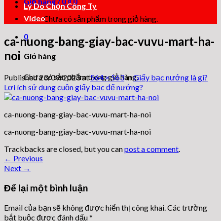
Giỏ hàng /
0
₫
0
Lý Do Chọn Công Ty
Video
Chưa có sản phẩm trong giỏ hàng.
0
ca-nuong-bang-giay-bac-vuvu-mart-ha-
noi
Giỏ hàng
Chưa có sản phẩm trong giỏ hàng.
Published
23/09/2023
at
564 × 563
in
Giấy bạc nướng là gì?
Lợi ích sử dụng cuộn giấy bạc để nướng?
ca-nuong-bang-giay-bac-vuvu-mart-ha-noi
ca-nuong-bang-giay-bac-vuvu-mart-ha-noi
Trackbacks are closed, but you can
post a comment
.
←
Previous
Next
→
Để lại một bình luận
Email của bạn sẽ không được hiển thị công khai.
Các trường
bắt buộc được đánh dấu
*