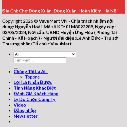
Địa Chỉ: Chợ Đồng Xuân, Đồng Xuân, Hoàn Kiếm, Hà Nội
Copyright 2026 ©
VuvuMart VN - Chịu trách nhiệm nội
dung: Nguyễn Hoài. Mã số KD: 01M8023289, Ngày cấp:
03/05/2024, Nơi cấp: UBND Huyện Ứng Hòa ( Phòng Tài
Chính - Kế Hoạch ) - Người đại diện :Lê Anh Đức - Trụ sở
Thương nhân/Tổ chức VuvuMart
Tìm
kiếm:
Chúng Tôi Là Ai !
Topone
Lợi Ích Nhận Được
Tính Năng Khác Biệt
Đánh Giá Khách Hàng
Lý Do Chọn Công Ty
Video
Đăng nhập
Newsletter