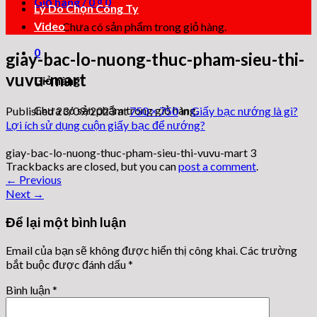
Giỏ hàng /
0
₫
0
Lý Do Chọn Công Ty
Video
Chưa có sản phẩm trong giỏ hàng.
0
giay-bac-lo-nuong-thuc-pham-sieu-thi-
vuvu-mart
Giỏ hàng
Chưa có sản phẩm trong giỏ hàng.
Published
23/09/2023
at
750 × 750
in
Giấy bạc nướng là gì?
Lợi ích sử dụng cuộn giấy bạc để nướng?
giay-bac-lo-nuong-thuc-pham-sieu-thi-vuvu-mart 3
Trackbacks are closed, but you can
post a comment
.
←
Previous
Next
→
Để lại một bình luận
Email của bạn sẽ không được hiển thị công khai.
Các trường
bắt buộc được đánh dấu
*
Bình luận
*