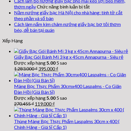
Cách làm bò nướng giấy bạc phô mai kéo sợi béo mềm,
tai
ở
thơm ngậy
Chức năng bình luận bị tắt
tượng
Cách
Nầm nướng giấy bạc Hà Nội cho nhà hàng: tính tờ cắt
nướng
làm
theo phần và số bàn
giấy
bò
Cách làm nấm kim châm nướng giấy bạc bơ tỏi thơm
bạc
nướng
béo, dễ bán tại quán
nguyên
giấy
con
Xếp Hạng
bạc
thơm
phô
mềm,
mai
Giấy Bạc Gói Bánh Mì 3 kg x 45cm Annapurna - Siêu rẻ
đậm
kéo
Được xếp hạng
5.00
5 sao
sợi
vị
Giá
Giá
1.283.000
₫
395.000
₫
béo
nhà
gốc
hiện
mềm,
hàng
là:
tại
thơm
1.283.000 ₫.
là:
Màng Bọc Thực Phẩm 30cmx400 Laspalms - Co Giãn
ngậy
395.000 ₫.
Đàn Hồi (Giá Bán Sỉ)
Được xếp hạng
5.00
5 sao
Giá
Giá
270.455
₫
119.000
₫
gốc
hiện
là:
tại
270.455 ₫.
là:
Thùng Màng Bọc Thực Phẩm Laspalms 30cm x 400 (
119.000 ₫.
Chính Hãng - Giá Sỉ Cấp 1)