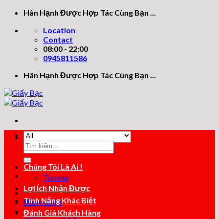
Skip
Hân Hạnh Được Hợp Tác Cùng Bạn ...
to
Location
content
Contact
08:00 - 22:00
0945811586
Hân Hạnh Được Hợp Tác Cùng Bạn ...
Tìm
Tìm
kiếm:
kiếm:
Chúng Tôi Là Ai !
Topone
Lợi Ích Nhận Được
Tính Năng Khác Biệt
Đăng nhập
Đánh Giá Khách Hàng