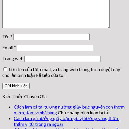
Tên
*
Email
*
Trang web
Lưu tên của tôi, email, và trang web trong trình duyệt này
cho lần bình luận kế tiếp của tôi.
Kiến Thức Chuyên Gia
Cách làm cá tai tượng nướng giấy bạc nguyên con thơm
ở
mềm, đậm vị nhà hàng
Chức năng bình luận bị tắt
Cách
Cách làm gà nướng giấy bạc ngũ vị hương vàng thơm,
làm
thấm vị từ trong ra ngoài
cá