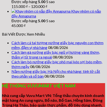
Được xếp hạng
5.00
5 sao
115.000
₫
–
120.000
₫
Khay nhôm có nắp
đậy Annapurna
Được xếp hạng
5.00
5 sao
45.000
₫
Bài Viết Được Xem Nhiều
Cách làm cá tai tượng nướng giấy bạc nguyên con thơm
mềm, đậm vị nhà hàng
08/08/2026
Cách làm gà nướng giấy bạc ngũ vị hương vàng thơm,
thấm vị từ trong ra ngoài
08/08/2026
Cách làm bò nướng giấy bạc phô mai kéo sợi béo mềm,
thơm ngậy
08/08/2026
Nầm nướng giấy bạc Hà Nội cho nhà hàng: tính tờ cắt
theo phần và số bàn
08/08/2026
HỆ THỐNG VUVUMART VIỆT NAM
Nhà cung cấp Vuvu Mart VN: Tổng thầu chuyên kinh doanh
mặt hàng An cung ngưu, Bổ não, Bổ Gan, Hồng Sâm, Đông
Trùng Hạ Thảo, bảo quản thực phẩm, đồ tiêu dùng nhanh,