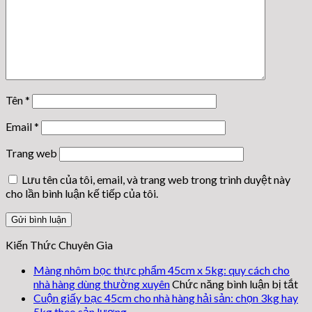
Tên
*
Email
*
Trang web
Lưu tên của tôi, email, và trang web trong trình duyệt này
cho lần bình luận kế tiếp của tôi.
Kiến Thức Chuyên Gia
Màng nhôm bọc thực phẩm 45cm x 5kg: quy cách cho
ở
nhà hàng dùng thường xuyên
Chức năng bình luận bị tắt
Mà
Cuộn giấy bạc 45cm cho nhà hàng hải sản: chọn 3kg hay
nh
5kg theo sản lượng