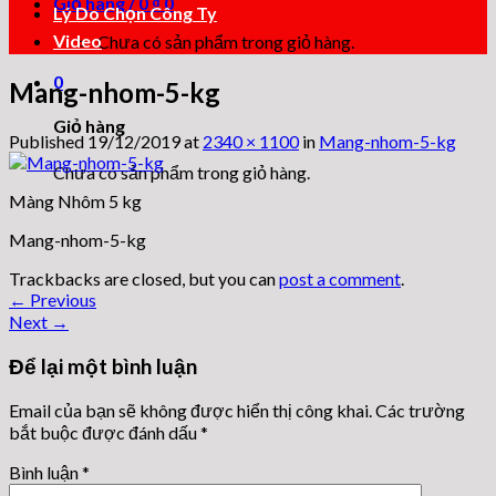
Giỏ hàng /
0
₫
0
Lý Do Chọn Công Ty
Video
Chưa có sản phẩm trong giỏ hàng.
0
Mang-nhom-5-kg
Giỏ hàng
Published
19/12/2019
at
2340 × 1100
in
Mang-nhom-5-kg
Chưa có sản phẩm trong giỏ hàng.
Màng Nhôm 5 kg
Mang-nhom-5-kg
Trackbacks are closed, but you can
post a comment
.
←
Previous
Next
→
Để lại một bình luận
Email của bạn sẽ không được hiển thị công khai.
Các trường
bắt buộc được đánh dấu
*
Bình luận
*