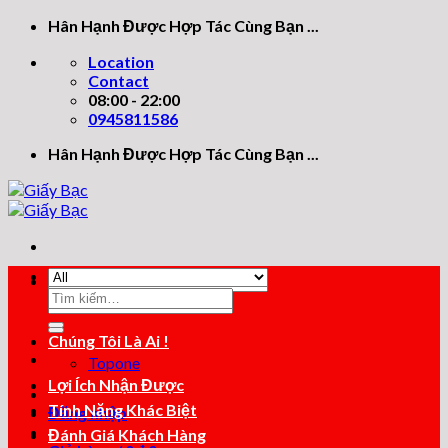
Skip
Hân Hạnh Được Hợp Tác Cùng Bạn ...
to
Location
content
Contact
08:00 - 22:00
0945811586
Hân Hạnh Được Hợp Tác Cùng Bạn ...
Tìm
Tìm
kiếm:
kiếm:
Chúng Tôi Là Ai !
Topone
Lợi Ích Nhận Được
Tính Năng Khác Biệt
Đăng nhập
Đánh Giá Khách Hàng