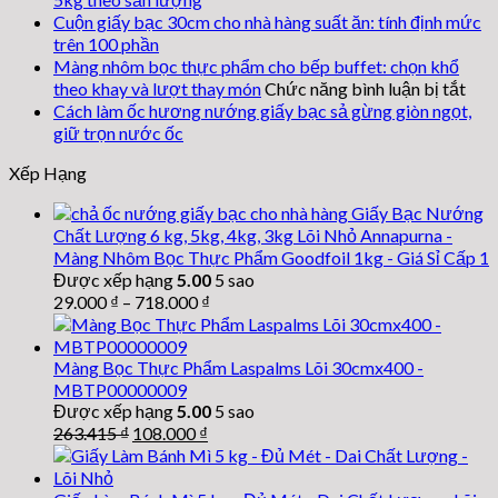
bọ
Cuộn giấy bạc 30cm cho nhà hàng suất ăn: tính định mức
th
trên 100 phần
ph
Màng nhôm bọc thực phẩm cho bếp buffet: chọn khổ
45
ở
theo khay và lượt thay món
Chức năng bình luận bị tắt
x
Mà
Cách làm ốc hương nướng giấy bạc sả gừng giòn ngọt,
5k
nhô
giữ trọn nước ốc
qu
bọc
cá
Xếp Hạng
thự
ch
phẩ
nh
Giấy Bạc Nướng
cho
hà
Chất Lượng 6 kg, 5kg, 4kg, 3kg Lõi Nhỏ Annapurna -
bếp
dù
Màng Nhôm Bọc Thực Phẩm Goodfoil 1kg - Giá Sỉ Cấp 1
buff
th
Được xếp hạng
5.00
5 sao
chọ
xu
29.000
₫
–
718.000
₫
khổ
the
kha
Màng Bọc Thực Phẩm Laspalms Lõi 30cmx400 -
và
MBTP00000009
lượ
Được xếp hạng
5.00
5 sao
thay
Giá
Giá
263.415
₫
108.000
₫
món
gốc
hiện
là:
tại
263.415 ₫.
là: