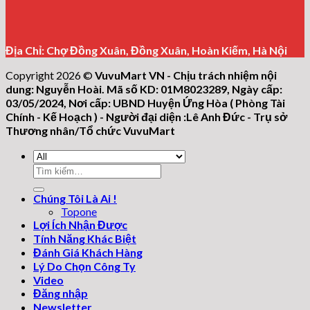
Địa Chỉ: Chợ Đồng Xuân, Đồng Xuân, Hoàn Kiếm, Hà Nội
Copyright 2026 ©
VuvuMart VN - Chịu trách nhiệm nội
dung: Nguyễn Hoài. Mã số KD: 01M8023289, Ngày cấp:
03/05/2024, Nơi cấp: UBND Huyện Ứng Hòa ( Phòng Tài
Chính - Kế Hoạch ) - Người đại diện :Lê Anh Đức - Trụ sở
Thương nhân/Tổ chức VuvuMart
Tìm
kiếm:
Chúng Tôi Là Ai !
Topone
Lợi Ích Nhận Được
Tính Năng Khác Biệt
Đánh Giá Khách Hàng
Lý Do Chọn Công Ty
Video
Đăng nhập
Newsletter