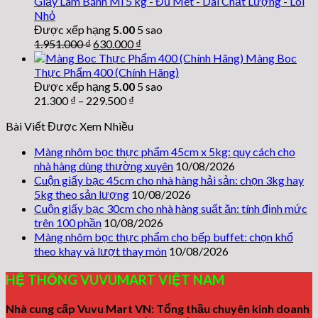
Giấy Làm Bánh Mì 5 kg - Đủ Mét - Dai Chất Lượng - Lõi
108.000 ₫.
Nhỏ
Được xếp hạng
5.00
5 sao
Giá
Giá
1.951.000
₫
630.000
₫
gốc
hiện
Màng Boc
là:
tại
Thực Phẩm 400 (Chính Hãng)
1.951.000 ₫.
là:
Được xếp hạng
5.00
5 sao
630.000 ₫.
21.300
₫
–
229.500
₫
Bài Viết Được Xem Nhiều
Màng nhôm bọc thực phẩm 45cm x 5kg: quy cách cho
nhà hàng dùng thường xuyên
10/08/2026
Cuộn giấy bạc 45cm cho nhà hàng hải sản: chọn 3kg hay
5kg theo sản lượng
10/08/2026
Cuộn giấy bạc 30cm cho nhà hàng suất ăn: tính định mức
trên 100 phần
10/08/2026
Màng nhôm bọc thực phẩm cho bếp buffet: chọn khổ
theo khay và lượt thay món
10/08/2026
HỆ THỐNG VUVUMART VIỆT NAM
Nhà cung cấp Vuvu Mart VN: Tổng thầu chuyên kinh doanh